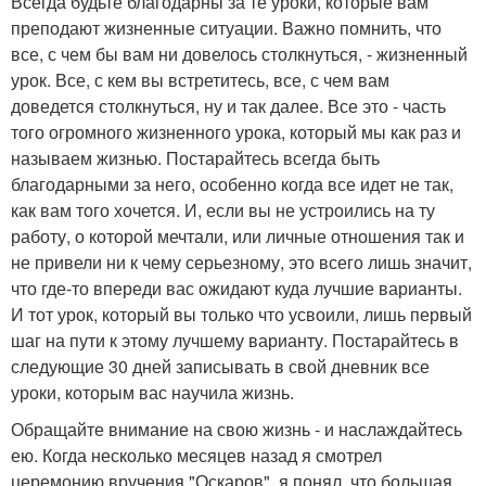
Всегда будьте благодарны за те уроки, которые вам
преподают жизненные ситуации. Важно помнить, что
все, с чем бы вам ни довелось столкнуться, - жизненный
урок. Все, с кем вы встретитесь, все, с чем вам
доведется столкнуться, ну и так далее. Все это - часть
того огромного жизненного урока, который мы как раз и
называем жизнью. Постарайтесь всегда быть
благодарными за него, особенно когда все идет не так,
как вам того хочется. И, если вы не устроились на ту
работу, о которой мечтали, или личные отношения так и
не привели ни к чему серьезному, это всего лишь значит,
что где-то впереди вас ожидают куда лучшие варианты.
И тот урок, который вы только что усвоили, лишь первый
шаг на пути к этому лучшему варианту. Постарайтесь в
следующие 30 дней записывать в свой дневник все
уроки, которым вас научила жизнь.
Обращайте внимание на свою жизнь - и наслаждайтесь
ею. Когда несколько месяцев назад я смотрел
церемонию вручения "Оскаров", я понял, что большая