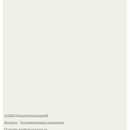
Билет против материнского права: нижняя полка
внезапно нашла законного владельца.
Гастроли важнее семейных вечеров: почему Shaman
видит собственную дочь чаще на экране, чем вживую.
© 2026 Психология отношений
Контакты
Пользовательское соглашение
Политика конфидециальности