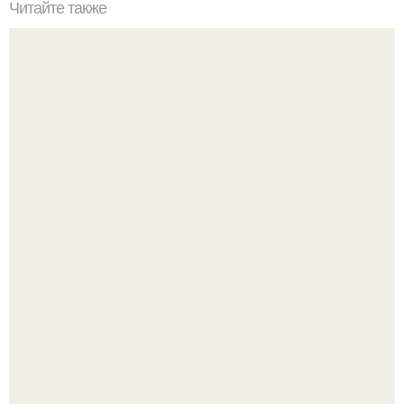
Читайте также
Денежные приметы. Красный кошелёк и новый кошелек
Отсутствие регулярного секса для женского здоровья
опасно.