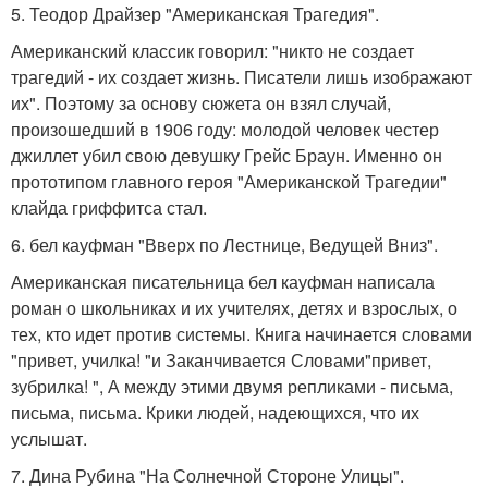
5. Теодор Драйзер "Американская Трагедия".
Американский классик говорил: "никто не создает
трагедий - их создает жизнь. Писатели лишь изображают
их". Поэтому за основу сюжета он взял случай,
произошедший в 1906 году: молодой человек честер
джиллет убил свою девушку Грейс Браун. Именно он
прототипом главного героя "Американской Трагедии"
клайда гриффитса стал.
6. бел кауфман "Вверх по Лестнице, Ведущей Вниз".
Американская писательница бел кауфман написала
роман о школьниках и их учителях, детях и взрослых, о
тех, кто идет против системы. Книга начинается словами
"привет, училка! "и Заканчивается Словами"привет,
зубрилка! ", А между этими двумя репликами - письма,
письма, письма. Крики людей, надеющихся, что их
услышат.
7. Дина Рубина "На Солнечной Стороне Улицы".