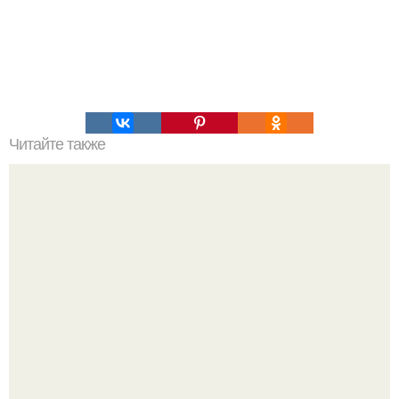
Читайте также
А раньше меньше разводились, и жили вместе по сто
лет.