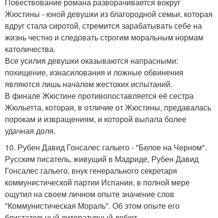
Повествование романа разворачивается вокруг
Жюстины - юной девушки из благородной семьи, которая
вдруг стала сиротой, стремится зарабатывать себе на
жизнь честно и следовать строгим моральным нормам
католичества.
Все усилия девушки оказываются напрасными:
похищение, изнасилования и ложные обвинения
являются лишь началом жестоких испытаний.
В финале Жюстине противопоставляется её сестра
Жюльетта, которая, в отличие от Жюстины, предавалась
порокам и извращениям, и которой выпала более
удачная доля.
10. Рубен Давид Гонсалес гальего - "Белое на Черном".
Русским писатель, живущий в Мадриде, Рубен Давид
Гонсалес гальего, внук генерального секретаря
коммунистической партии Испании, в полной мере
ощутил на своем личном опыте значение слов
"Коммунистическая Мораль". Об этом опыте его
блистательный литературный дебют -