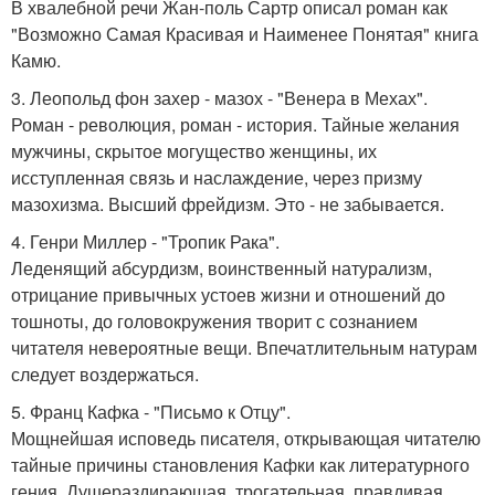
В хвалебной речи Жан-поль Сартр описал роман как
"Возможно Самая Красивая и Наименее Понятая" книга
Камю.
3. Леопольд фон захер - мазох - "Венера в Мехах".
Роман - революция, роман - история. Тайные желания
мужчины, скрытое могущество женщины, их
исступленная связь и наслаждение, через призму
мазохизма. Высший фрейдизм. Это - не забывается.
4. Генри Миллер - "Тропик Рака".
Леденящий абсурдизм, воинственный натурализм,
отрицание привычных устоев жизни и отношений до
тошноты, до головокружения творит с сознанием
читателя невероятные вещи. Впечатлительным натурам
следует воздержаться.
5. Франц Кафка - "Письмо к Отцу".
Мощнейшая исповедь писателя, открывающая читателю
тайные причины становления Кафки как литературного
гения. Душераздирающая, трогательная, правдивая