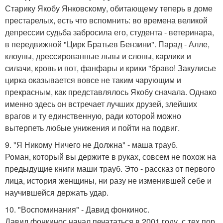
Старику Якобу Янковскому, обитающему теперь в доме
престарелых, есть что вспомнить: во времена великой
депрессии судьба забросила его, студента - ветеринара,
в передвижной "Цирк Братьев Бензини". Парад - Алле,
клоуны, дрессированные львы и слоны, карлики и
силачи, кровь и пот, фанфары и крики "браво! Закулисье
цирка оказывается вовсе не таким чарующим и
прекрасным, как представлялось Якобу сначала. Однако
именно здесь он встречает лучших друзей, злейших
врагов и ту единственную, ради которой можно
вытерпеть любые унижения и пойти на подвиг.
9. "Я Никому Ничего не Должна" - маша трауб.
Роман, который вы держите в руках, совсем не похож на
предыдущие книги маши трауб. Это - рассказ от первого
лица, история женщины, ни разу не изменившей себе и
научившейся держать удар.
10. "Воспоминания" - Давид фонкинос.
Давид фонкинос начал печататься в 2001 году, с тех пор