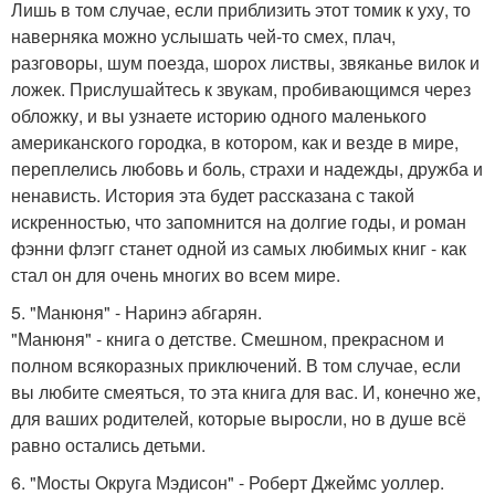
Лишь в том случае, если приблизить этот томик к уху, то
наверняка можно услышать чей-то смех, плач,
разговоры, шум поезда, шорох листвы, звяканье вилок и
ложек. Прислушайтесь к звукам, пробивающимся через
обложку, и вы узнаете историю одного маленького
американского городка, в котором, как и везде в мире,
переплелись любовь и боль, страхи и надежды, дружба и
ненависть. История эта будет рассказана с такой
искренностью, что запомнится на долгие годы, и роман
фэнни флэгг станет одной из самых любимых книг - как
стал он для очень многих во всем мире.
5. "Манюня" - Наринэ абгарян.
"Манюня" - книга о детстве. Смешном, прекрасном и
полном всякоразных приключений. В том случае, если
вы любите смеяться, то эта книга для вас. И, конечно же,
для ваших родителей, которые выросли, но в душе всё
равно остались детьми.
6. "Мосты Округа Мэдисон" - Роберт Джеймс уоллер.