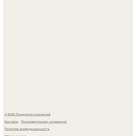
Билет против материнского права: нижняя полка
внезапно нашла законного владельца.
Гастроли важнее семейных вечеров: почему Shaman
видит собственную дочь чаще на экране, чем вживую.
© 2026 Психология отношений
Контакты
Пользовательское соглашение
Политика конфидециальности
Обратная связь