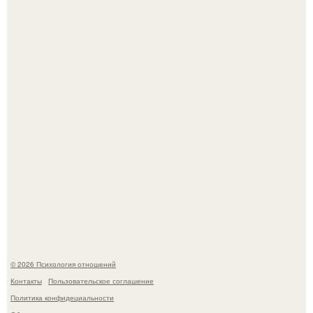
Секс после 45: почему желание может исчезать и как это
изменить.
В соцсетях завирусился эмоциональный пост, автор
которого призвала матерей отдыхать без детей и не
испытывать чувство вины.
© 2026 Психология отношений
Контакты
Пользовательское соглашение
Политика конфидециальности