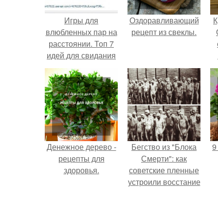
Игры для
Оздоравливающий
К
влюбленных пар на
рецепт из свеклы.
расстоянии. Топ 7
идей для свидания
на расстоянии
Денежное дерево -
Бегство из "Блока
9
рецепты для
Смерти": как
здоровья.
советские пленные
устроили восстание
в концлагере.