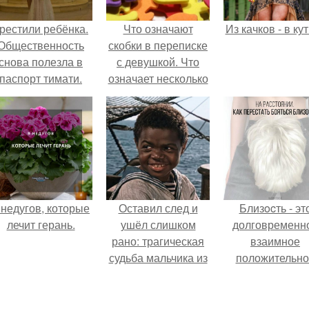
рестили ребёнка.
Что означают
Из качков - в ку
Общественность
скобки в переписке
снова полезла в
с девушкой. Что
паспорт тимати.
означает несколько
полукруглых
скобочек в конце
предложения?
 недугов, которые
Оставил след и
Близocть - эт
лечит герань.
ушёл слишком
долговременн
рано: трагическая
взаимное
судьба мальчика из
положительно
фильма
эмоциональн
"Максимка".
вовлечение,
взаимодействи