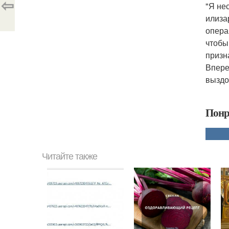
⇦
"Я не
илиза
опера
чтобы
призн
Впере
выздо
Понр
Читайте также