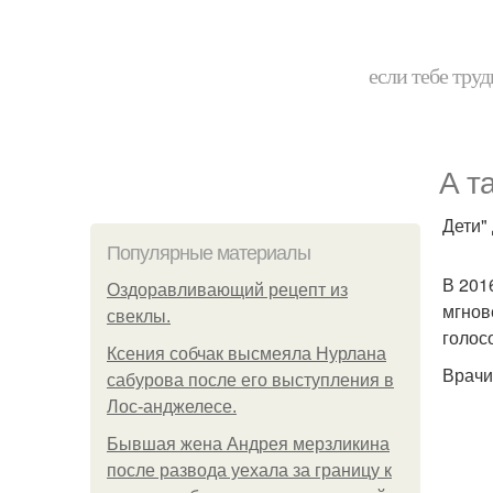
если тебе труд
А т
Дети"
Популярные материалы
В 201
Оздоравливающий рецепт из
мгнов
свеклы.
голос
Ксения собчак высмеяла Нурлана
Врачи
сабурова после его выступления в
Лос-анджелесе.
Бывшая жена Андрея мерзликина
после развода уехала за границу к