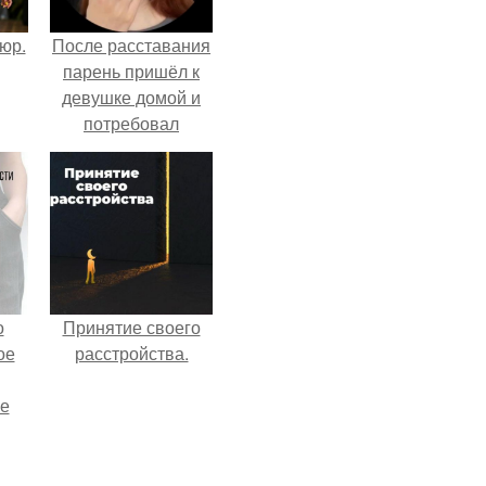
тюр.
После расставания
парень пришёл к
девушке домой и
потребовал
вернуть всё, что
когда-либо ей
дарил.
о
Принятие своего
ое
расстройства.
е
ое
е.