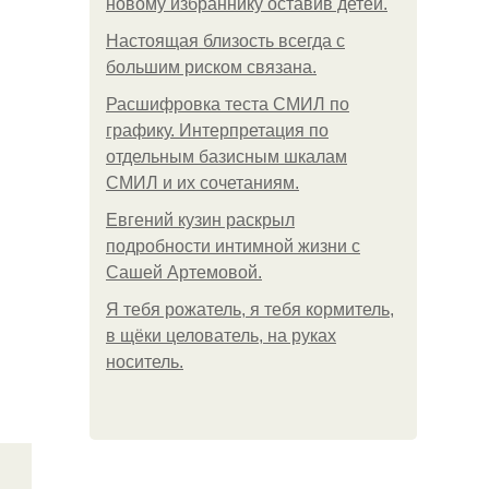
новому избраннику оставив детей.
Hacтоящая близость всегда с
большим риском связана.
Расшифровка теста СМИЛ по
графику. Интерпретация по
отдельным базисным шкалам
СМИЛ и их сочетаниям.
Евгений кузин раскрыл
подробности интимной жизни с
Сашей Артемовой.
Я тебя рожатель, я тебя кормитель,
в щёки целователь, на руках
носитель.