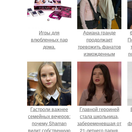
Игры для
Ариана гранде
влюбленных пар
продолжает
П
дома.
тревожить фанатов
изможденным
п
Видом.
м
Гастроли важнее
Главной героиней
семейных вечеров:
стала школьница,
почему Shaman
забеременевшая от
ф
видит собственную
21-летнего парня.