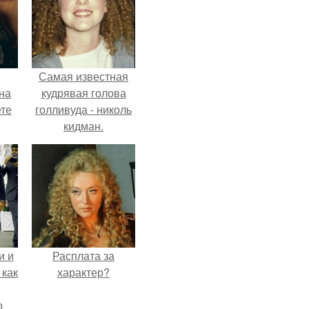
Самая известная
на
кудрявая голова
ете
голливуда - николь
кидман.
и и
Расплата за
 как
характер?
р