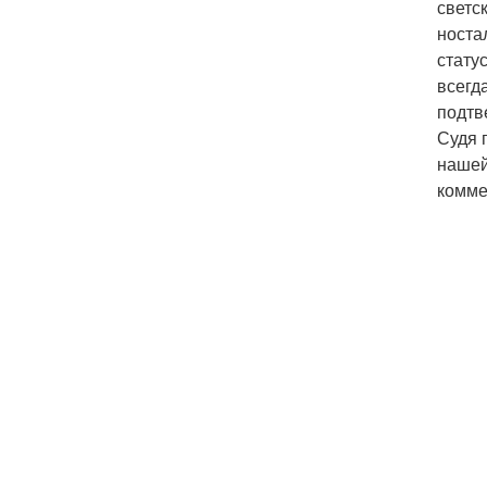
светс
носта
стату
всегд
подтв
Судя 
нашей
комме