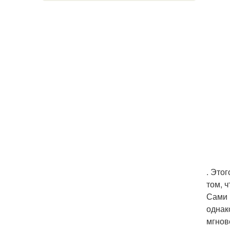
. Это
том, 
Сами 
однак
мгнов