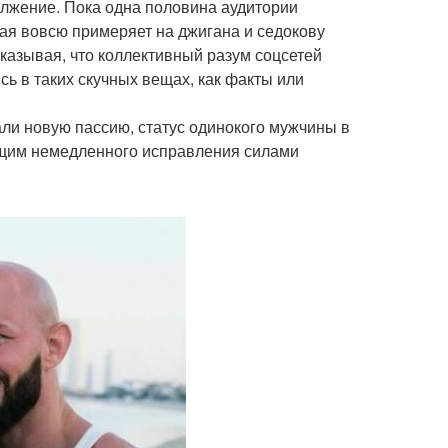
олжение. Пока одна половина аудитории
рая вовсю примеряет на джигана и седокову
казывая, что коллективный разум соцсетей
сь в таких скучных вещах, как факты или
али новую пассию, статус одинокого мужчины в
ющим немедленного исправления силами