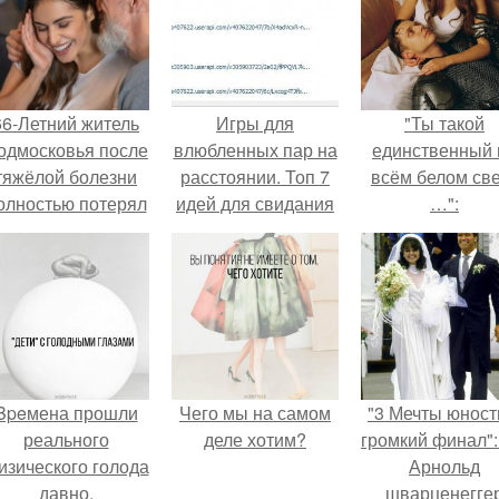
66-Летний житель
Игры для
"Ты такой
одмосковья после
влюбленных пар на
единственный 
тяжёлой болезни
расстоянии. Топ 7
всём белом св
олностью потерял
идей для свидания
…":
потенцию, но
на расстоянии
решил
восстановить
интимную жизнь с
олодой супругой,
пишут СМИ.
Bpeмена прошли
Чего мы на самом
"3 Мечты юност
реального
деле хотим?
громкий финал":
изического голода
Арнольд
давно.
шварценегге