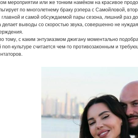
ком мероприятии или же тонким намёком на красивое прод
льгирует по многолетнему браку рэпера с Самойловой, вто
с главной и самой обсуждаемой пары сезона, лишний раз до
а делает выводы со скоростью звука, совершенно не нуждая
ерждения.
по тому, с каким энтузиазмом джигану моментально подобр
 поп-культуре считается чем-то противозаконным и требу
нтаторов.