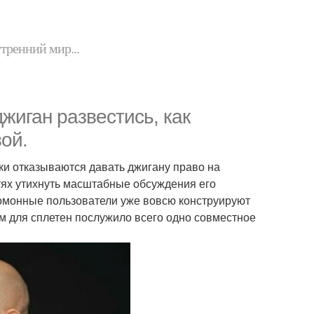
утренний мир...
джиган развестись, как
ой.
ки отказываются давать джигану право на
тях утихнуть масштабные обсуждения его
гомонные пользователи уже вовсю конструируют
 для сплетен послужило всего одно совместное