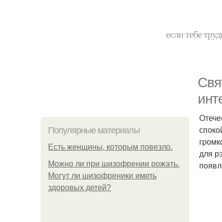
если тебе труд
Свя
инт
Отече
споко
Популярные материалы
громк
Есть женщины, которым повезло.
для р
Можно ли при шизофрении рожать.
появл
Могут ли шизофреники иметь
здоровых детей?