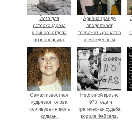
Йога для
Ариана гранде
остеохондроза
продолжает
шейного отдела
тревожить фанатов
с
позвоночника:
изможденным
безопасность и
Видом.
эффективность
ж
Самая известная
Нефтяной кризис
кудрявая голова
1973 года и
голливуда - николь
трагическая судьба
кидман.
короля Фейсала.
к
м