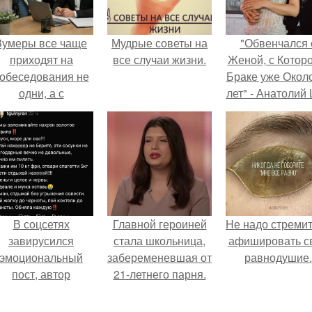
Зумеры все чаще
Мудрые советы на
"Обвенчался 
приходят на
все случаи жизни.
Женой, с Которо
обеседования не
Браке уже Окол
одни, а с
лет" - Анатолий
родителями,
удивил
алуются эйчары.
поклонников
"тайной свадьбо
В соцсетях
Главной героиней
Hе надо стреми
завирусился
стала школьница,
афишировать с
эмоциональный
забеременевшая от
равнодушие.
пост, автор
21-летнего парня.
оторого призвала
атерей отдыхать