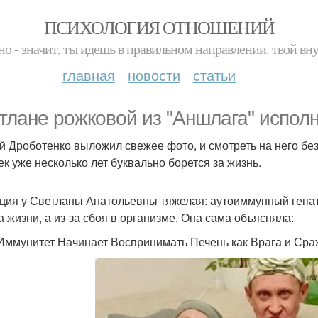
ПСИХОЛОГИЯ ОТНОШЕНИЙ
но - значит, ты идешь в правильном направлении. твой вн
главная
новости
статьи
тлане рожковой из "Аншлага" исполн
й Дроботенко выложил свежее фото, и смотреть на него без
ек уже несколько лет буквально борется за жизнь.
ция у Светланы Анатольевны тяжелая: аутоиммунный гепатит
а жизни, а из-за сбоя в организме. Она сама объясняла:
Иммунитет Начинает Воспринимать Печень как Врага и Сраж