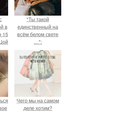
с
"Ты такой
й в
единственный на
о 15
всём белом свете
 Цой
…":
й".
ться
Чего мы на самом
вое
деле хотим?