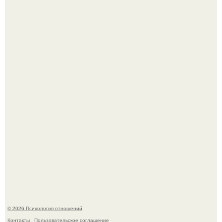
Нефтяной кризис 1973 года и трагическая судьба короля
Фейсала.
Билет против материнского права: нижняя полка
внезапно нашла законного владельца.
© 2026 Психология отношений
Контакты
Пользовательское соглашение