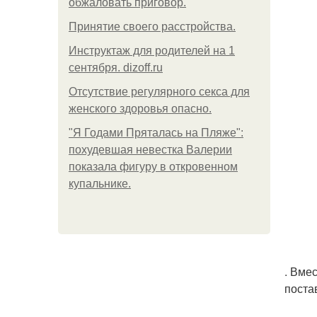
обжаловать приговор.
Принятие своего расстройства.
Инструктаж для родителей на 1
сентября. dizoff.ru
Отсутствие регулярного секса для
женского здоровья опасно.
"Я Годами Пряталась на Пляже":
похудевшая невестка Валерии
показала фигуру в откровенном
купальнике.
. Вме
поста