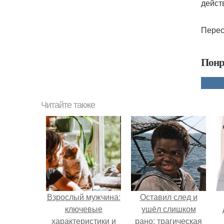
дейст
Перес
Понр
Читайте также
Взрослый мужчина:
Оставил след и
ключевые
ушёл слишком
характеристики и
рано: трагическая