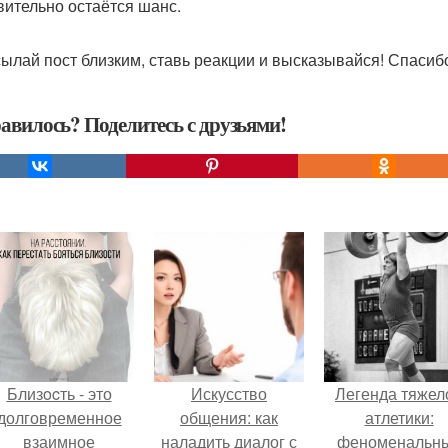
вительно остаётся шанс.
ылай пост близким, ставь реакции и высказывайся! Спасибо
авилось? Поделитесь с друзьями!
Близocть - это
Искусство
Легенда тяжел
долговременное
общения: как
атлетики:
взаимное
наладить диалог с
феноменальн