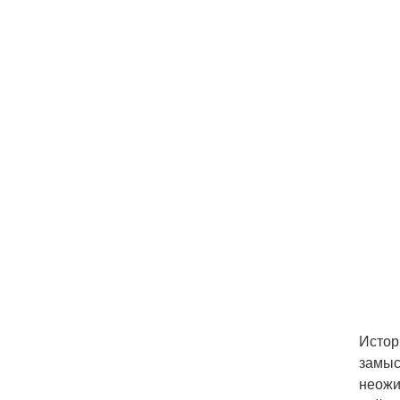
Истор
замыс
неожи