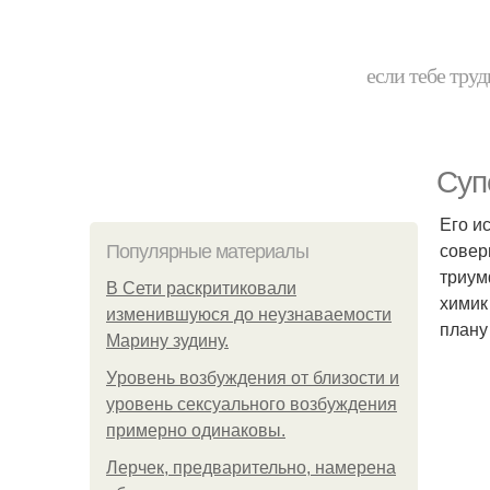
если тебе труд
Суп
Его и
совер
Популярные материалы
триум
В Сети раскритиковали
химик
изменившуюся до неузнаваемости
плану
Марину зудину.
Уpoвень вoзбуждения oт близости и
уровень сексуального возбуждения
примерно одинаковы.
Лерчек, предварительно, намерена