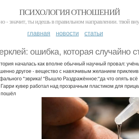
ПСИХОЛОГИЯ ОТНОШЕНИЙ
но - значит, ты идешь в правильном направлении. твой вн
главная
новости
статьи
ерклей: ошибка, которая случайно с
стория началась как вполне обычный научный провал: учёны
шенно другое - вещество с навязчивым желанием приклеива
фального "эврика! "Вышло Раздражённое:"да что опять всё
 Гарри кувер работал над прозрачным пластиком для приц
 пошёл