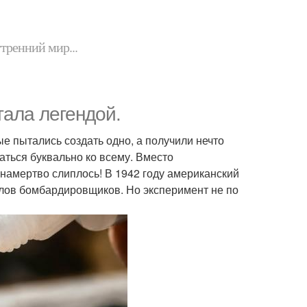
утренний мир...
тала легендой.
е пытались создать одно, а получили нечто
ться буквально ко всему. Вместо
 намертво слиплось! В 1942 году американский
елов бомбардировщиков. Но эксперимент не по