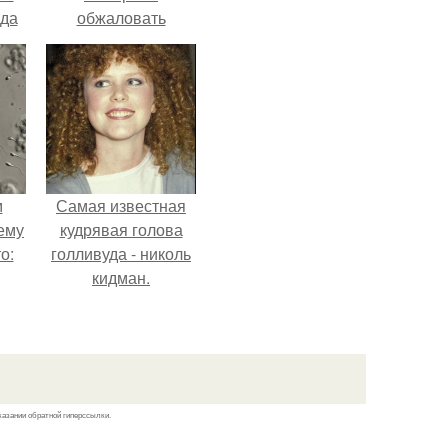
да
обжаловать
приговор.
м
Самая известная
ему
кудрявая голова
о:
голливуда - николь
кидман.
ов
а
ый
казании обратной гиперссылки.