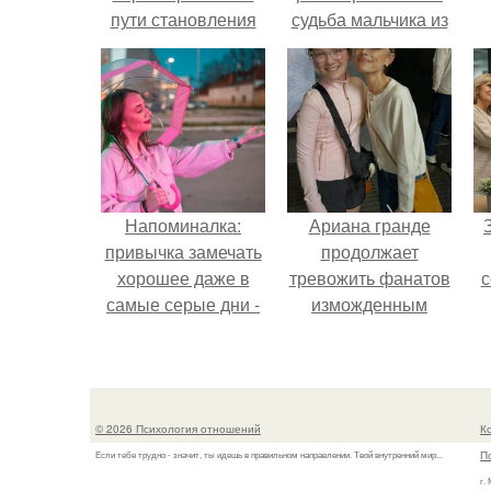
пути становления
судьба мальчика из
фильма
"Максимка".
Напоминалка:
Ариана гранде
привычка замечать
продолжает
хорошее даже в
тревожить фанатов
с
самые серые дни -
изможденным
это не очередная
Видом.
сказка из книг по
ж
саморазвитию.
© 2026 Психология отношений
К
П
Если тебе трудно - значит, ты идешь в правильном направлении. Твой внутренний мир...
г.