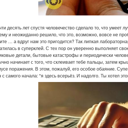
чти десять лет спустя человечество сделало то, что умеет 
ему и неожиданно решило, что это, возможно, вовсе не про
ите … а вдруг нам это пригодится? Так липкая лабораторна
атилась в суперклей. С тех пор он уверенно выполняет сво
иковые детали, бытовые катастрофы и периодически челов
ычно начинает с того, что склеивает тебе пальцы, затем кр
иусе поражения. В этом, пожалуй, его особое обаяние. Супе
 с самого начала: "я здесь всерьёз. И надолго. Ты хотел этог