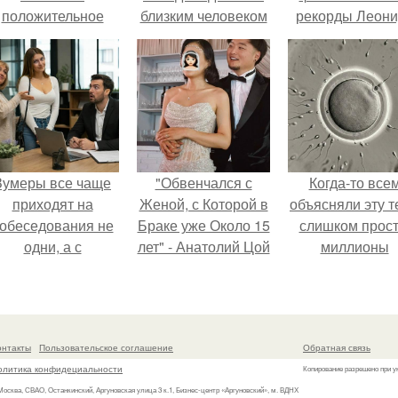
положительное
близким человеком
рекорды Леони
эмоциональное
Тараненко.
вовлечение,
взаимодействие.
Зумеры все чаще
"Обвенчался с
Когда-то все
приходят на
Женой, с Которой в
объясняли эту т
обеседования не
Браке уже Около 15
слишком прост
одни, а с
лет" - Анатолий Цой
миллионы
родителями,
удивил
сперматозоид
алуются эйчары.
поклонников
бегут к цели, 
"тайной свадьбой".
побеждает сам
быстрый.
онтакты
Пользовательское соглашение
Обратная связь
олитика конфидециальности
Копирование разрешено при у
 Москва, СВАО, Останкинский, Аргуновская улица 3 к.1, Бизнес-центр «Аргуновский», м. ВДНХ