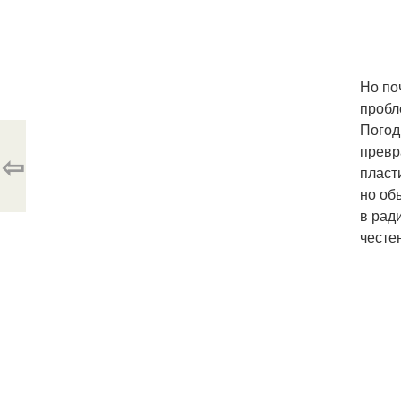
Но по
пробл
Погод
превр
⇦
пласт
но об
в рад
честен