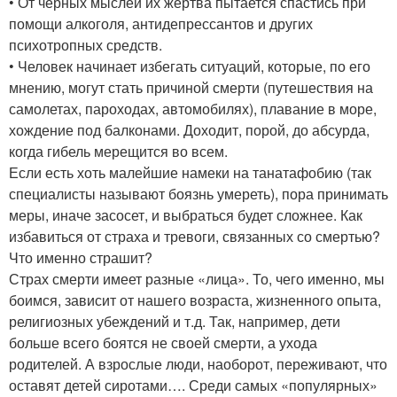
• От черных мыслей их жертва пытается спастись при
помощи алкоголя, антидепрессантов и других
психотропных средств.
• Человек начинает избегать ситуаций, которые, по его
мнению, могут стать причиной смерти (путешествия на
самолетах, пароходах, автомобилях), плавание в море,
хождение под балконами. Доходит, порой, до абсурда,
когда гибель мерещится во всем.
Если есть хоть малейшие намеки на танатафобию (так
специалисты называют боязнь умереть), пора принимать
меры, иначе засосет, и выбраться будет сложнее. Как
избавиться от страха и тревоги, связанных со смертью?
Что именно страшит?
Страх смерти имеет разные «лица». То, чего именно, мы
боимся, зависит от нашего возраста, жизненного опыта,
религиозных убеждений и т.д. Так, например, дети
больше всего боятся не своей смерти, а ухода
родителей. А взрослые люди, наоборот, переживают, что
оставят детей сиротами…. Среди самых «популярных»