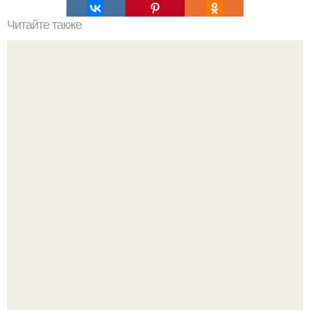
Читайте также
Игры для влюбленных пар на расстоянии. Топ 7 идей
для свидания на расстоянии
Напоминалка: привычка замечать хорошее даже в