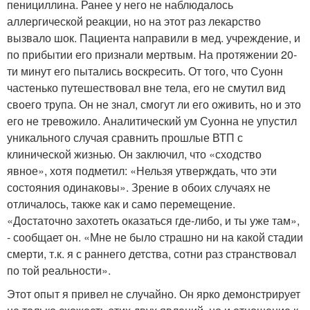
пенициллина. Ранее у него не наблюдалось
аллергической реакции, но на этот раз лекарство
вызвало шок. Пациента направили в мед. учреждение, и
по прибытии его признали мертвым. На протяжении 20-
ти минут его пытались воскресить. От того, что Суонн
частенько путешествовал вне тела, его не смутил вид
своего трупа. Он не знал, смогут ли его оживить, но и это
его не тревожило. Аналитический ум Суонна не упустил
уникального случая сравнить прошлые ВТП с
клинической жизнью. Он заключил, что «сходство
явное», хотя подметил: «Нельзя утверждать, что эти
состояния одинаковы». Зрение в обоих случаях не
отличалось, также как и само перемещение.
«Достаточно захотеть оказаться где-либо, и ты уже там»,
- сообщает он. «Мне не было страшно ни на какой стадии
смерти, т.к. я с раннего детства, сотни раз странствовал
по той реальности».
Этот опыт я привел не случайно. Он ярко демонстрирует