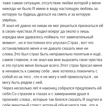
таже самая ситуация, отсутствие любви которой у меня
никогда не было.Я имею в виду настоящую любовь за
которую ты будешь драться на сметь и за которую
умрёшь.
Я знал её давно но никак не мог решиться признаться ей
в своих чувствах.Я ходил вокруг да около о лишь
изредка мне удавалось поймать тот замечательный
момент , но я постоянно его упускал.Страх , вот что
останавливало меня и не давало сказать мне ни
слова.Это был страх быть неправильно понятым и ещё,
самое главное, я не знал как мне выразить свои чувства
и это пугало меня больше всего.Этот страх бросал меня
в ненависть к самому себе , мне хотелось покончить с
собой из-за того , что я не могу к ней прикоснуться , не
могу быть рядом с ней.
Через несколько лет я наконец собрался предложить ей
себя.Со страхом в глазах и с замиранием души я
произнёс слова , которые так боялся сказать.Я ощутил в
себе минутный стресс который объяснялся тем , что я