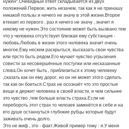
нужен".Очевидный ответ складывается из двух
положений.Первое, жить незачем, так как я не принашу
никакой пользы и ничего не значу в этой жизни.Второе
втекает из первого , раз я ничего не значу , значит я
никому не нужен.Это состояние может быть вызвано тем
что у человека отсутствует близкая ему субстанция -
любовь.Любовь в жизни этого чнловека значит очень
многое.Ему нескем раскрыться, высказать свои чувства
или прсто быть рядом.Его мучает чувство угрызения
совести за несовершённые поступки или несказанные
слова.Он хочет быть , приблизиться к этому человеку
,сказать как он ему дорог, но он не может этого сделать
так как он боиться.Страх не осознаёт что это простые
вещи и держит человека в своей власти, и чем сильнее
это чувство ,тем больше власть страха.Если не
перебороть этот страх то челоаек замкнётся в себе и на
его душе останнуться глубокие рубцы которые будут
заживать очень долго.
Это не миф , это - факт.Живой пример тому - я.У меня