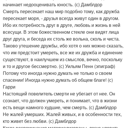
начинает недооценивать юность. (с) Дамблдор
Смерть пересекает наш мир подобно тому, как дружба
пересекает моря, - друзья всегда живут один в другом.
Ибо их потребность друг в друге, любовь и жизнь в ней
всесущи. В этом божественном стекле они видят лица
друг друга, и беседа их столь же вольна, сколь и чиста.
Таково утешение дружбы, ибо хотя о них можно сказать,
что им предстоит умереть, все же их дружба и единение
существуют, в наилучшем из смыслов, вечно, поскольку
и то и другое бессмертно. (с) Уильям Пенн (эпиграф)
Потому что иногда нужно думать не только о своем
спасении! Иногда нужно думать об общем благе! (с)
Гарри
Настоящий повелитель смерти не убегает от нее. Он
сознает, что должен умереть, и понимает, что в жизни
есть вещи намного худшие, чем смерть. (с) Дамблдор
Не жалей умерших. Жалей живых, и в особенности тех,
кто живет без любви. (с) Дамблдор
Когда воспоминания материализованы, легче уловить