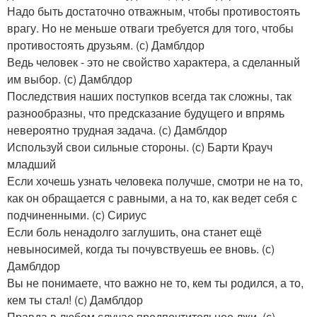
Надо быть достаточно отважным, чтобы противостоять
врагу. Но не меньше отваги требуется для того, чтобы
противостоять друзьям. (с) Дамблдор
Ведь человек - это не свойство характера, а сделанный
им выбор. (с) Дамблдор
Последствия наших поступков всегда так сложны, так
разнообразны, что предсказание будущего и впрямь
невероятно трудная задача. (с) Дамблдор
Используй свои сильные стороны. (с) Барти Крауч
младший
Если хочешь узнать человека получше, смотри не на то,
как он обращается с равными, а на то, как ведет себя с
подчиненными. (с) Сириус
Если боль ненадолго заглушить, она станет ещё
невыносимей, когда ты почувствуешь ее вновь. (с)
Дамблдор
Вы не понимаете, что важно не то, кем ты родился, а то,
кем ты стал! (с) Дамблдор
Правда в любом случае предпочтительнее лжи. (с)