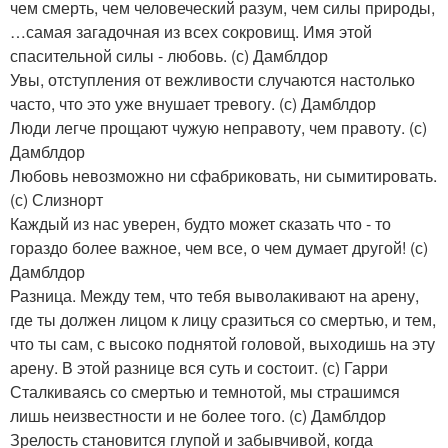
чем смерть, чем человеческий разум, чем силы природы,
…самая загадочная из всех сокровищ. Имя этой
спасительной силы - любовь. (с) Дамблдор
Увы, отступления от вежливости случаются настолько
часто, что это уже внушает тревогу. (с) Дамблдор
Люди легче прощают чужую неправоту, чем правоту. (с)
Дамблдор
Любовь невозможно ни сфабриковать, ни сымитировать.
(с) Слизнорт
Каждый из нас уверен, будто может сказать что - то
гораздо более важное, чем все, о чем думает другой! (с)
Дамблдор
Разница. Между тем, что тебя выволакивают на арену,
где ты должен лицом к лицу сразиться со смертью, и тем,
что ты сам, с высоко поднятой головой, выходишь на эту
арену. В этой разнице вся суть и состоит. (с) Гарри
Сталкиваясь со смертью и темнотой, мы страшимся
лишь неизвестности и не более того. (с) Дамблдор
Зрелость становится глупой и забывчивой, когда