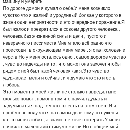
машину и умереть.
По дороге домой я думал о себе.У меня возникло
чувство что я жалкий и уродливый болван у которого в
жизни одни неприятности и это очередное поражение.Я
был жалок и превратился в совсем другого человека ,
человека баз жизненной силы и цели , пустого и
невзрачного писсимиста.Мне мтало всё равно что
происходит в окружающем меня мире , я стал холоден и
чёрств.Но у меня осталось одно , самое дорогое чувство
, чувство надежды на то , что может она захочет чтобы
рядом с ней был такой человек как я.Это чувство
удурживает меня и сейчаз , и я думаю что это и есть
любовь.
Этот момент в моей жизни не столько навредил мне
сколько помог , помог в том что научил думать и
задумываться над тем что ты есть на этом свете.И я
пршёл к выводу что я на самом деле кому-то нужен и
кто-то меня любит , а значит не хочет потерять.У меня
появился маленький стимул к жизни.Но в общем мой