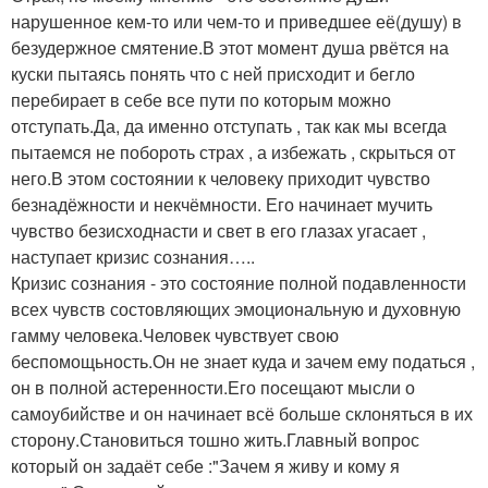
нарушенное кем-то или чем-то и приведшее её(душу) в
безудержное смятение.В этот момент душа рвётся на
куски пытаясь понять что с ней присходит и бегло
перебирает в себе все пути по которым можно
отступать.Да, да именно отступать , так как мы всегда
пытаемся не побороть страх , а избежать , скрыться от
него.В этом состоянии к человеку приходит чувство
безнадёжности и некчёмности. Его начинает мучить
чувство безисходнасти и свет в его глазах угасает ,
наступает кризис сознания…..
Кризис сознания - это состояние полной подавленности
всех чувств состовляющих эмоциональную и духовную
гамму человека.Человек чувствует свою
беспомощьность.Он не знает куда и зачем ему податься ,
он в полной астеренности.Его посещают мысли о
самоубийстве и он начинает всё больше склоняться в их
сторону.Становиться тошно жить.Главный вопрос
который он задаёт себе :"Зачем я живу и кому я