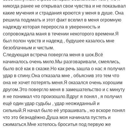
никогда ранее не открывал свои чувства и не показывал
какие мучения и страдания кроются у меня в душе. Она
решила подумать и этот факт вселил в меня огромную
надежду которая переросла в уверенность и
сопровождала маня в течении некоторого времени.Я
был полон чувств и надежд , будушее казалось мне
безоблачным и чистым.
Следующая встреча повергла меня в шок.Всё
начиналось очень мило.Мы разговаривали, смеялись,
было всё как в сказке.Но как речь зашла о нас я получил
удар в спину.Она отказала мне , объяснив это тем что
она не хочет потерять меня.Я оказался очень хорошим
другом.Это повергло меня в замешательство и с минуту
я не понимал что произошло.Вдруг я понял , я получил
ещё один удар судьбы , удар неожиданный и
сильный.Я начал было её упрашивать , но вскоре понял
что это безнадёжно.Душа моя начинала пустеть и
сжиматься.Мне хотелось броситья под первую же