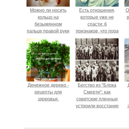
Можно ли носить
Есть отношения,
О
кольцо на
которые уже не
р
безымянном
спасти: 6
пальце правой руки
признаков, что пора
незамужней
перестать
девушке
бороться.
Денежное дерево -
Бегство из "Блока
рецепты для
Смерти": как
здоровья.
советские пленные
устроили восстание
в концлагере.