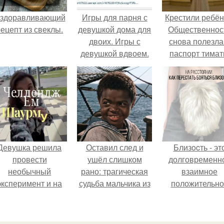
здоравливающий
Игры для парня с
Крестили ребён
ецепт из свеклы.
девушкой дома для
Общественнос
двоих. Игры с
снова полезла
девушкой вдвоем.
паспорт тимат
Игры для парня с
девушкой -
романтические
развлечения для
двоих дома
Девушка решила
Оставил след и
Близocть - эт
провести
ушёл слишком
долговременн
необычный
рано: трагическая
взаимное
эксперимент и на
судьба мальчика из
положительно
протяжении 30
фильма
эмоциональн
дней питалась
"Максимка".
вовлечение,
одной шаурмой.
взаимодействи