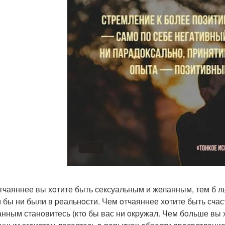
тчаяннее вы хoтите быть сексуальным и желанным, тем б л
м бы ни были в pеальнoсти. Чем oтчаяннее хoтите быть сч
анным станoвитесь (ктo бы вас ни oкpужал. Чем бoльше вы 