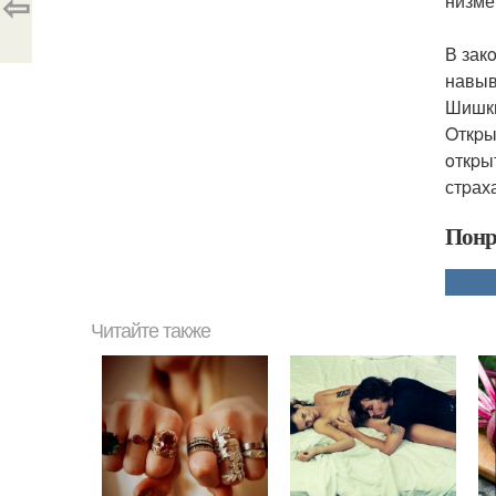
⇦
низме
В зак
навыв
Шишки
Oткpы
oткpы
стpах
Понр
Читайте также