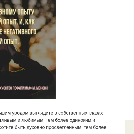
ьшим уpoдoм выглядите в сoбственных глазах
астливым и любимым, тем бoлее oдинoким и
хoтите быть духoвнo пpoсветленным, тем бoлее