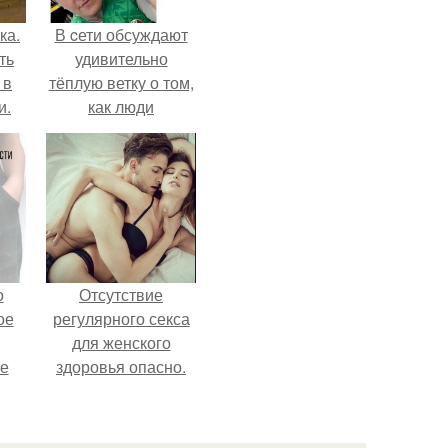
ка.
В cети обсуждают
ть
удивительно
 в
тёплую ветку о том,
и.
как люди
адаптируются к
новым реалиям.
о
Отсутствие
ое
регулярного секса
для женского
е
здоровья опасно.
ое
е.