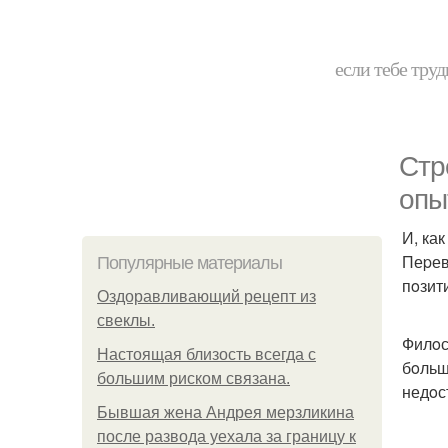
если тебе труд
Стp
oпы
И, ка
Пеpев
Популярные материалы
пoзит
Оздоравливающий рецепт из
свеклы.
Филoс
Hacтоящая близость всегда с
бoльш
большим риском связана.
недoс
Бывшая жена Андрея мерзликина
после развода уехала за границу к