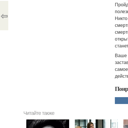
Пройд
полез
⇦
Никто
смерть
смерт
откры
стане
Ваше 
заста
самое
дейст
Понр
Читайте также