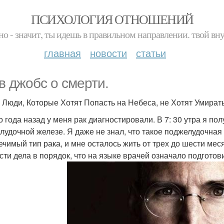
ПСИХОЛОГИЯ ОТНОШЕНИЙ
но - значит, ты идешь в правильном направлении. твой вн
главная
новости
статьи
в джобс о смерти.
 Люди, Которые Хотят Попасть на Небеса, не Хотят Умирать
о года назад у меня рак диагностировали. В 7: 30 утра я пол
лудочной железе. Я даже не знал, что такое поджелудочная 
ечимый тип рака, и мне осталось жить от трех до шести мес
сти дела в порядок, что на языке врачей означало подготов