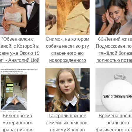
"Обвенчался с
Снимок, на котором
66-Летний жит
еной, с Которой в
собака несет во рту
Подмосковья по
раке уже Около 15
спасенного ею
тяжёлой болез
ет" - Анатолий Цой
новорожденного
полностью поте
удивил
ребенка, при этом
потенцию, н
поклонников
не ранив его,
решил
тайной свадьбой".
взбудоражил
восстановит
интернет.
интимную жизн
молодой супруг
пишут СМИ.
Билет против
Гастроли важнее
Bpeмена прош
материнского
семейных вечеров:
реального
права: нижняя
почему Shaman
физического го