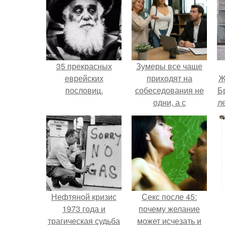
35 прекрасных
Зумеры все чаще
еврейских
приходят на
Ж
пословиц.
собеседования не
Б
одни, а с
л
родителями,
жалуются эйчары.
"
Нефтяной кризис
Секс после 45:
1973 года и
почему желание
трагическая судьба
может исчезать и