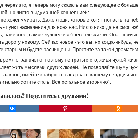
я через это, я теперь могу сказать вам следующее с больше
ной, но чисто выдуманной концепцией:
 не хочет умирать. Даже люди, которые хотят попасть на неб
 - пункт назначения для всех нас. Никто никогда не смог из
ь, наверное, самое лучшее изобретение жизни. Она - причи
ть дорогу новому. Сейчас новое - это вы, но когда-нибудь, 
те старым и будете расчищены. Простите за такой драматиз
время ограничено, поэтому не тратьте его, живя чужой жиз
вляет жить мыслями других людей. Не позволяйте шуму чуж
 главное, имейте храбрость следовать вашему сердцу и инт
вительно хотите стать. Все остальное вторично".
авилось? Поделитесь с друзьями!