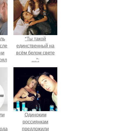
ель
"Ты такой
сле
единственный на
ни
всём белом свете
рял
…":
о
ь
ь с
ой,
ли
Одиноким
россиянкам
лода
предложили