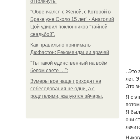
оттолкнуть.
"Обвенчался с Женой, с Которой в
Браке уже Около 15 лет" - Анатолий
Цой удивил поклонников "тайной
свадьбой".
Как правильно принимать
Дюфастон: Рекомендации врачей
"Ты такой единственный на всём
. Это
белом свете …":
лет. 
Зумеры все чаще приходят на
Это з
собеседования не одни, а с
Я с э
родителями, жалуются эйчары.
потом
Я был
они с
лечит
Никог