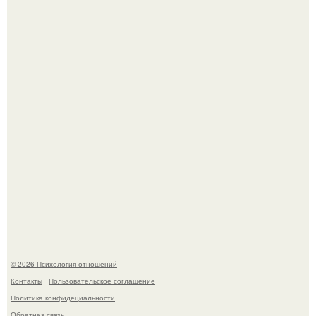
Hе надо стремиться афишировать свое равнодушие.
Чего мы на самом деле хотим?
© 2026 Психология отношений
Контакты
Пользовательское соглашение
Политика конфидециальности
Обратная связь