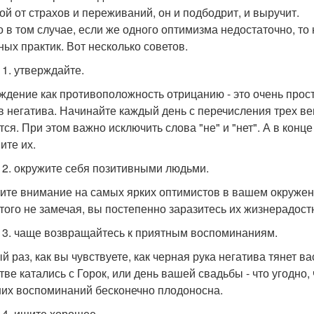
ой от страхов и переживаний, он и подбодрит, и выручит.
о в том случае, если же одного оптимизма недостаточно, то
ных практик. Вот несколько советов.
 1. утверждайте.
ждение как противоположность отрицанию - это очень про
в негатива. Начинайте каждый день с перечисления трех в
тся. При этом важно исключить слова "не" и "нет". А в конц
ите их.
 2. окружите себя позитивными людьми.
ите внимание на самых ярких оптимистов в вашем окружен
того не замечая, вы постепенно заразитесь их жизнерадост
 3. чаще возвращайтесь к приятным воспоминаниям.
й раз, как вы чувствуете, как черная рука негатива тянет в
стве катались с Горок, или день вашей свадьбы - что угодно,
их воспоминаний бесконечно плодоносна.
 4. ищите хорошее.