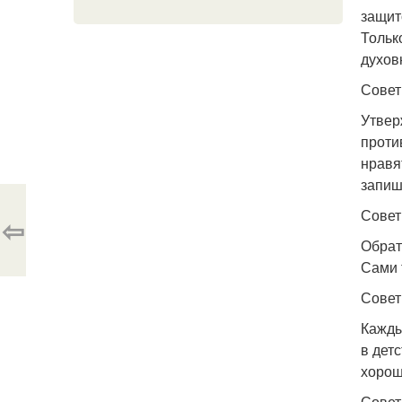
защит
Тольк
духов
Совет
Утвер
проти
нравя
запиш
Совет
⇦
Обрат
Сами 
Совет
Кажды
в дет
хорош
Совет