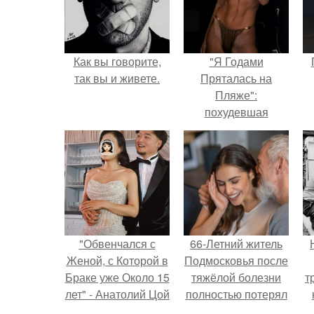
Как вы говорите,
"Я Годами
так вы и живете.
Пряталась на
Пляже":
похудевшая
невестка Валерии
показала фигуру в
откровенном
купальнике.
"Обвенчался с
66-Летний житель
Женой, с Которой в
Подмосковья после
Браке уже Около 15
тяжёлой болезни
т
лет" - Анатолий Цой
полностью потерял
удивил
потенцию, но