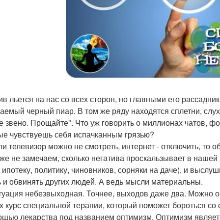
ив льется на нас со всех сторон, но главными его рассадни
аемый черный пиар. В том же ряду находятся сплетни, слухи
е звено. Прощайте". Что уж говорить о миллионах чатов, ф
ые чувствуешь себя испачканным грязью?
ли телевизор можно не смотреть, интернет - отключить, то 
же не замечаем, сколько негатива проскальзывает в нашей
, ипотеку, политику, чиновников, сорняки на даче), и высл
ь и обвинять других людей. А ведь мысли материальны.
туация небезвыходная. Точнее, выходов даже два. Можно об
х курс специальной терапии, который поможет бороться со
ощью лекарства под названием оптимизм. Оптимизм являе