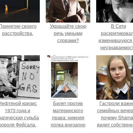
Принятие своего
Украшайте свою
В Сети
расстройства.
речь умными
раскритикова
словами?
изменившуюся
неузнаваемос
Марину зудину
Нефтяной кризис
Билет против
Гастроли важн
1973 года и
материнского
семейных вечер
рагическая судьба
права: нижняя
почему Sham
короля Фейсала.
полка внезапно
видит собствен
нашла законного
дочь чаще н