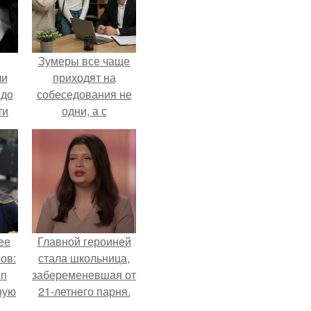
Зумеры все чаще
ли
приходят на
 до
собеседования не
ти
одни, а с
.
родителями,
жалуются эйчары.
ее
Главной героиней
ов:
стала школьница,
an
забеременевшая от
ную
21-летнего парня.
а