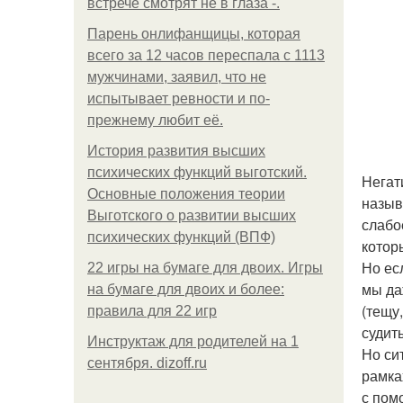
встрече смотрят не в глаза -.
Парень онлифанщицы, которая
всего за 12 часов переспала с 1113
мужчинами, заявил, что не
испытывает ревности и по-
прежнему любит её.
История развития высших
психических функций выготский.
Негат
Основные положения теории
назыв
Выготского о развитии высших
слабо
психических функций (ВПФ)
котор
Но ес
22 игры на бумаге для двоих. Игры
мы да
на бумаге для двоих и более:
(тещу
правила для 22 игр
судит
Инструктаж для родителей на 1
Но си
сентября. dizoff.ru
рамка
с пом