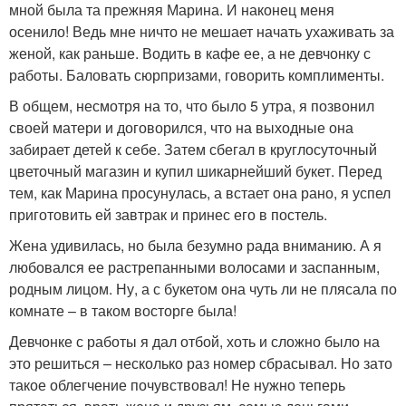
мной была та прежняя Марина. И наконец меня
осенило! Ведь мне ничто не мешает начать ухаживать за
женой, как раньше. Водить в кафе ее, а не девчонку с
работы. Баловать сюрпризами, говорить комплименты.
В общем, несмотря на то, что было 5 утра, я позвонил
своей матери и договорился, что на выходные она
забирает детей к себе. Затем сбегал в круглосуточный
цветочный магазин и купил шикарнейший букет. Перед
тем, как Марина просунулась, а встает она рано, я успел
приготовить ей завтрак и принес его в постель.
Жена удивилась, но была безумно рада вниманию. А я
любовался ее растрепанными волосами и заспанным,
родным лицом. Ну, а с букетом она чуть ли не плясала по
комнате – в таком восторге была!
Девчонке с работы я дал отбой, хоть и сложно было на
это решиться – несколько раз номер сбрасывал. Но зато
такое облегчение почувствовал! Не нужно теперь