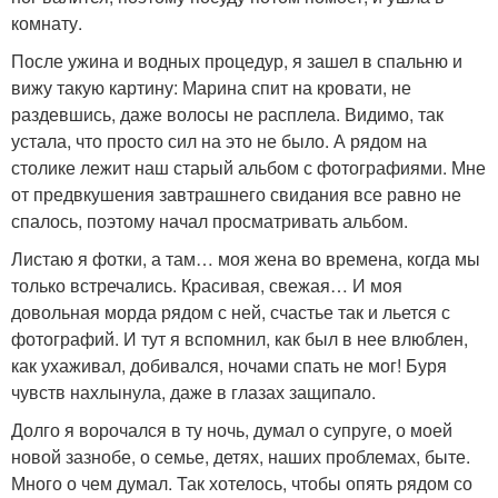
комнату.
После ужина и водных процедур, я зашел в спальню и
вижу такую картину: Марина спит на кровати, не
раздевшись, даже волосы не расплела. Видимо, так
устала, что просто сил на это не было. А рядом на
столике лежит наш старый альбом с фотографиями. Мне
от предвкушения завтрашнего свидания все равно не
спалось, поэтому начал просматривать альбом.
Листаю я фотки, а там… моя жена во времена, когда мы
только встречались. Красивая, свежая… И моя
довольная морда рядом с ней, счастье так и льется с
фотографий. И тут я вспомнил, как был в нее влюблен,
как ухаживал, добивался, ночами спать не мог! Буря
чувств нахлынула, даже в глазах защипало.
Долго я ворочался в ту ночь, думал о супруге, о моей
новой зазнобе, о семье, детях, наших проблемах, быте.
Много о чем думал. Так хотелось, чтобы опять рядом со