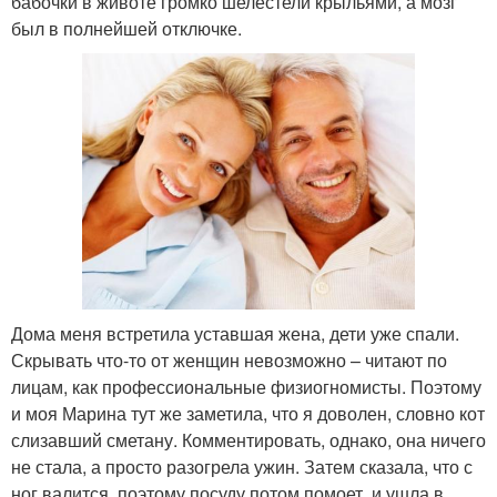
бабочки в животе громко шелестели крыльями, а мозг
был в полнейшей отключке.
Дома меня встретила уставшая жена, дети уже спали.
Скрывать что-то от женщин невозможно – читают по
лицам, как профессиональные физиогномисты. Поэтому
и моя Марина тут же заметила, что я доволен, словно кот
слизавший сметану. Комментировать, однако, она ничего
не стала, а просто разогрела ужин. Затем сказала, что с
ног валится, поэтому посуду потом помоет, и ушла в