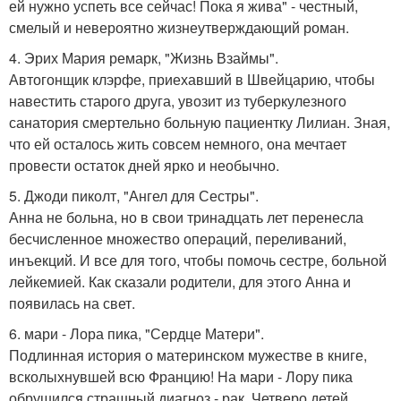
ей нужно успеть все сейчас! Пока я жива" - честный,
смелый и невероятно жизнеутверждающий роман.
4. Эрих Мария ремарк, "Жизнь Взаймы".
Автогонщик клэрфе, приехавший в Швейцарию, чтобы
навестить старого друга, увозит из туберкулезного
санатория смертельно больную пациентку Лилиан. Зная,
что ей осталось жить совсем немного, она мечтает
провести остаток дней ярко и необычно.
5. Джоди пиколт, "Ангел для Сестры".
Анна не больна, но в свои тринадцать лет перенесла
бесчисленное множество операций, переливаний,
инъекций. И все для того, чтобы помочь сестре, больной
лейкемией. Как сказали родители, для этого Анна и
появилась на свет.
6. мари - Лора пика, "Сердце Матери".
Подлинная история о материнском мужестве в книге,
всколыхнувшей всю Францию! На мари - Лору пика
обрушился страшный диагноз - рак. Четверо детей,