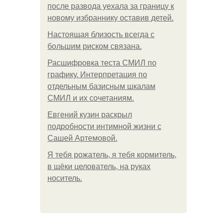
после развода уехала за границу к
новому избраннику оставив детей.
Hacтоящая близость всегда с
большим риском связана.
Расшифровка теста СМИЛ по
графику. Интерпретация по
отдельным базисным шкалам
СМИЛ и их сочетаниям.
Евгений кузин раскрыл
подробности интимной жизни с
Сашей Артемовой.
Я тебя рожатель, я тебя кормитель,
в щёки целователь, на руках
носитель.