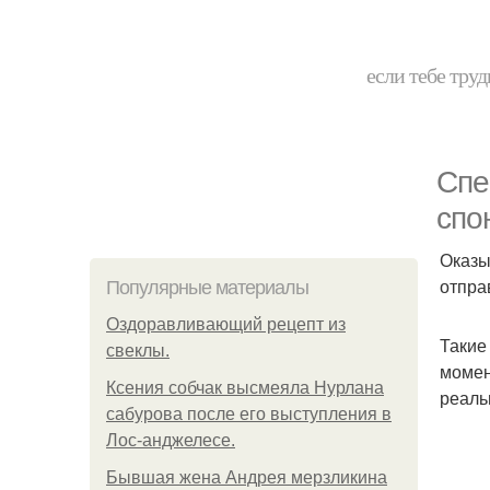
если тебе труд
Спе
спо
Оказы
отпра
Популярные материалы
Оздоравливающий рецепт из
Такие
свеклы.
момен
Ксения собчак высмеяла Нурлана
реаль
сабурова после его выступления в
Лос-анджелесе.
Бывшая жена Андрея мерзликина