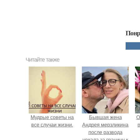
Понр
Читайте также
Мудрые советы на
Бывшая жена
О
все случаи жизни.
Андрея мерзликина
р
после развода
уехала за границу к