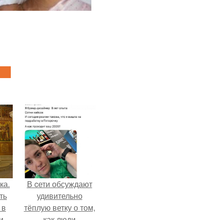
ка.
В cети обсуждают
ть
удивительно
 в
тёплую ветку о том,
и.
как люди