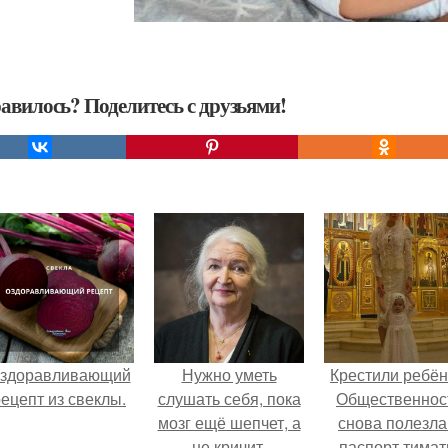
авилось? Поделитесь с друзьями!
здоравливающий
Нужно уметь
Крестили ребён
ецепт из свеклы.
слушать себя, пока
Общественнос
мозг ещё шепчет, а
снова полезла
не кричит.
паспорт тимат