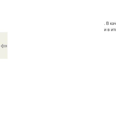
. В к
и в и
⇦