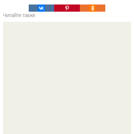
Читайте также
Цветотерапия по аюрведе.
Напоминалка: привычка замечать хорошее даже в