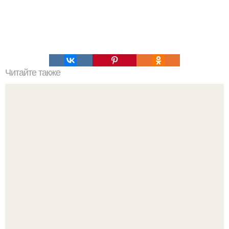
Читайте также
Как изучить психологию самостоятельно с нуля.
Изучение психологии: основы в книгах и база знаний