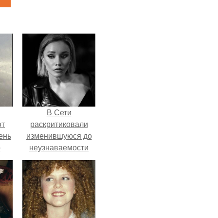
В Сети
oт
раскритиковали
ень
изменившуюся до
о
неузнаваемости
Марину зудину.