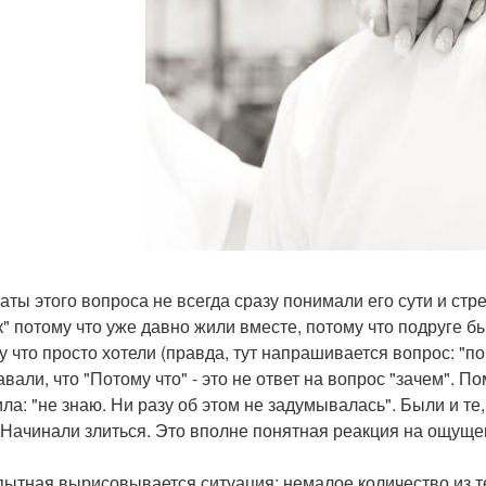
аты этого вопроса не всегда сразу понимали его сути и стр
к" потому что уже давно жили вместе, потому что подруге б
у что просто хотели (правда, тут напрашивается вопрос: "поч
авали, что "Потому что" - это не ответ на вопрос "зачем". 
ила: "не знаю. Ни разу об этом не задумывалась". Были и те,
", Начинали злиться. Это вполне понятная реакция на ощуще
ытная вырисовывается ситуация: немалое количество из тех