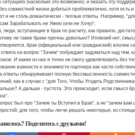
 ситуациях (насколько это возможно), и оказать эту поддержк
без совместной жизни добиться проблематично, хотя есть и ри
т и не столь романтически - теплые ответы. Например, "дл
сам Зарабатывать не Умею (или не Хочу)".
и, люди, вступающие в брак по расчету, как правило, доста
этому ли такие браки прочны довольно? Иллюзий нет, смысл 
етворяется, брак (официальный или гражданский) вполне се
 ответа на вопрос "Зачем" побуждает задуматься над тем, к
оюзе. И какие из них я точно не смогу удовлетворить без то
ование важности и значимости партнера как части собствен
а ответы обнаруживают полную бессмысленность совмест
ений, как в случае с "для Того, Чтобы Угодить Родственник
 дальше? А дальше - пустота. Это происходит, если смысл бр
она".
 вопрос был про "Зачем ты Вступил в Брак", а не "зачем вам
простой: для того, чтобы легче решать некоторые, из стоящ
авилось? Поделитесь с друзьями!