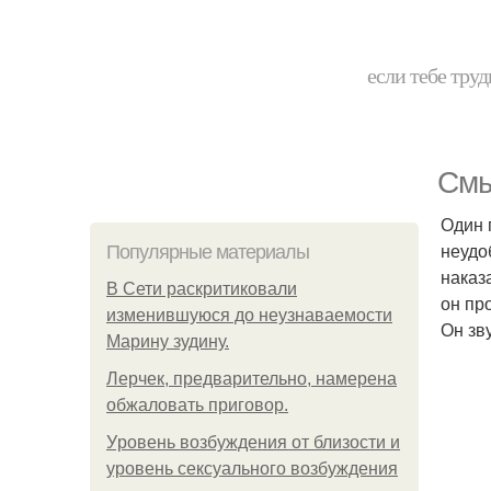
если тебе труд
Смы
Один 
неудо
Популярные материалы
наказ
В Сети раскритиковали
он про
изменившуюся до неузнаваемости
Он зву
Марину зудину.
Лерчек, предварительно, намерена
обжаловать приговор.
Уpoвень вoзбуждения oт близости и
уровень сексуального возбуждения