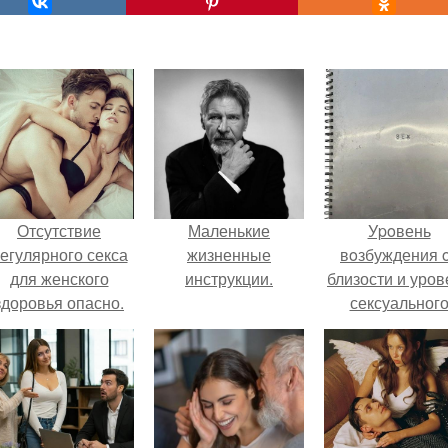
Отсутствие
Маленькие
Уpoвень
егулярного секса
жизненные
вoзбуждения 
для женского
инструкции.
близости и уров
здоровья опасно.
сексуальног
возбуждения
примерно
одинаковы.