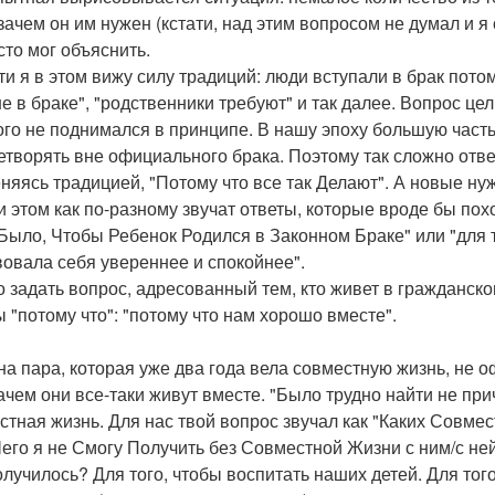
зачем он им нужен (кстати, над этим вопросом не думал и я 
сто мог объяснить.
ти я в этом вижу силу традиций: люди вступали в брак потому
не в браке", "родственники требуют" и так далее. Вопрос це
ого не поднимался в принципе. В нашу эпоху большую част
етворять вне официального брака. Поэтому так сложно отве
няясь традицией, "Потому что все так Делают". А новые нуж
и этом как по-разному звучат ответы, которые вроде бы пох
Было, Чтобы Ребенок Родился в Законном Браке" или "для 
вовала себя увереннее и спокойнее".
 задать вопрос, адресованный тем, кто живет в гражданско
ы "потому что": "потому что нам хорошо вместе".
на пара, которая уже два года вела совместную жизнь, не
зачем они все-таки живут вместе. "Было трудно найти не пр
стная жизнь. Для нас твой вопрос звучал как "Каких Совм
Чего я не Смогу Получить без Совместной Жизни с ним/с ней
олучилось? Для того, чтобы воспитать наших детей. Для тог