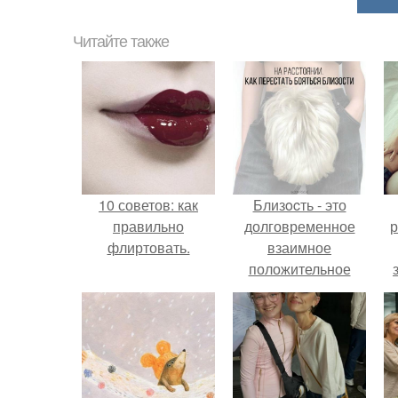
Читайте также
10 советов: как
Близocть - это
правильно
долговременное
р
флиртовать.
взаимное
положительное
эмоциональное
вовлечение,
взаимодействие.