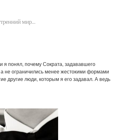
утренний мир...
ии я понял, почему Сократа, задававшего
 а не ограничились менее жестокими формами
гие другие люди, которым я его задавал. А ведь