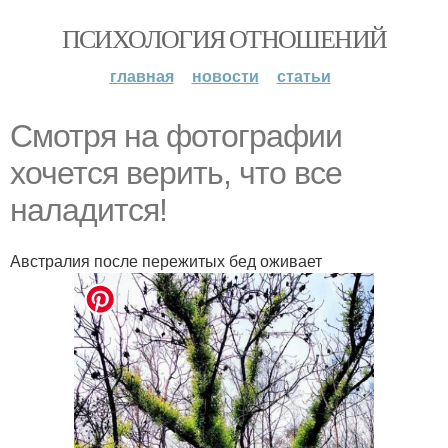
ПСИХОЛОГИЯ ОТНОШЕНИЙ
главная
новости
статьи
Смотря на фотографии
хочется верить, что все
наладится!
Австралия после пережитых бед оживает