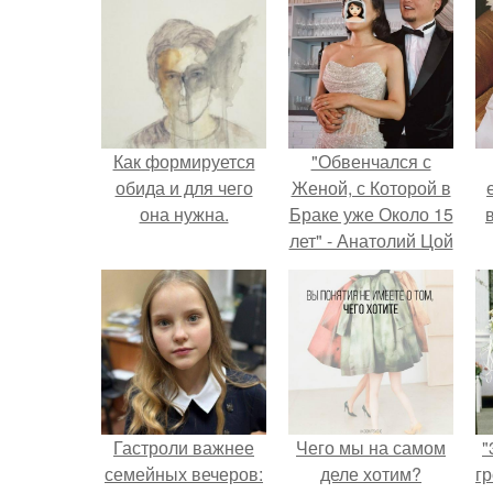
Как формируется
"Обвенчался с
обида и для чего
Женой, с Которой в
она нужна.
Браке уже Около 15
лет" - Анатолий Цой
удивил
поклонников
"тайной свадьбой".
Гастроли важнее
Чего мы на самом
"
семейных вечеров:
деле хотим?
гр