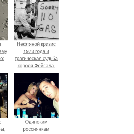
м
Нефтяной кризис
ему
1973 года и
о:
трагическая судьба
короля Фейсала.
ов
а
ый
:
Одиноким
ры,
россиянкам