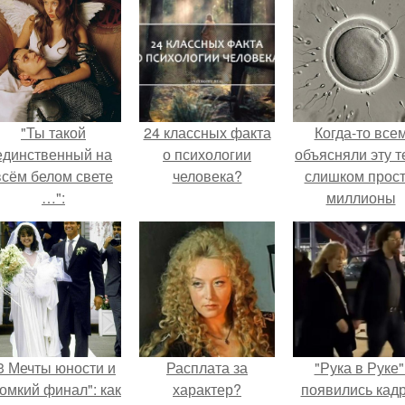
"Ты такой
24 классных факта
Когда-то все
единственный на
о психологии
объясняли эту т
всём белом свете
человека?
слишком прост
…":
миллионы
сперматозоид
бегут к цели, 
побеждает сам
быстрый.
3 Мечты юности и
Расплата за
"Рука в Руке"
омкий финал": как
характер?
появились кад