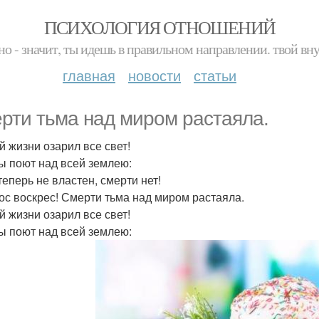
ПСИХОЛОГИЯ ОТНОШЕНИЙ
но - значит, ты идешь в правильном направлении. твой вн
главная
новости
статьи
рти тьма над миром растаяла.
й жизни озарил все свет!
ы поют над всей землею:
теперь не властен, смерти нет!
ос воскрес! Смерти тьма над миром растаяла.
й жизни озарил все свет!
ы поют над всей землею: