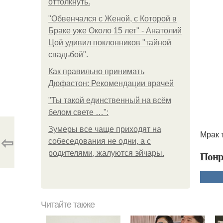
оттолкнуть.
"Обвенчался с Женой, с Которой в
Браке уже Около 15 лет" - Анатолий
Цой удивил поклонников "тайной
свадьбой".
Как правильно принимать
Дюфастон: Рекомендации врачей
"Ты такой единственный на всём
белом свете …":
Зумеры все чаще приходят на
Мрак 
⇦
собеседования не одни, а с
родителями, жалуются эйчары.
Понр
Читайте также