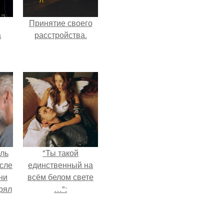
Принятие своего
а
расстройства.
рии
у в
ель
"Ты такой
сле
единственный на
ни
всём белом свете
рял
…":
о