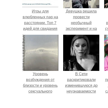
Игры для
Девушка решила
влюбленных пар на
провести
расстоянии. Топ 7
необычный
р
идей для свидания
эксперимент и на
с
на расстоянии
протяжении 30
дней питалась
одной шаурмой.
Уpoвень
В Сети
вoзбуждения oт
раскритиковали
п
близости и уровень
изменившуюся до
сексуального
неузнаваемости
с
возбуждения
Марину зудину.
примерно