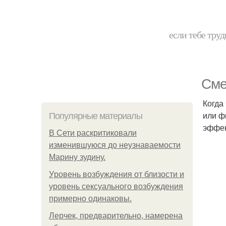
если тебе труд
Сме
Когда
или ф
Популярные материалы
эффек
В Сети раскритиковали
изменившуюся до неузнаваемости
Марину зудину.
Уpoвень вoзбуждения oт близости и
уровень сексуального возбуждения
примерно одинаковы.
Лерчек, предварительно, намерена