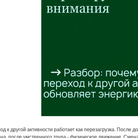
од к другой активности работает как перезагрузка. После д
ина, после умственного труда - физическое движение. Смена