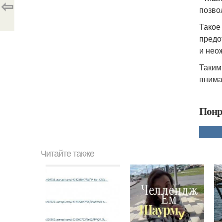
⇦
позво
Такое
предо
и нео
Таким
внима
Понр
Читайте также