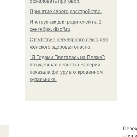
обжаловать приговор.
Принятие своего расстройства.
Инструктаж для родителей на 1
сентября. dizoff.ru
Отсутствие регулярного секса для
женского здоровья опасно.
"Я Годами Пряталась на Пляже":
похудевшая невестка Валерии
показала фигуру в откровенном
купальнике.
Перех
- тиш