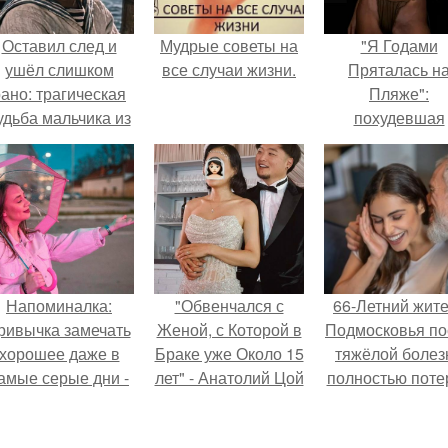
Оставил след и
Мудрые советы на
"Я Годами
ушёл слишком
все случаи жизни.
Пряталась н
ано: трагическая
Пляже":
удьба мальчика из
похудевшая
фильма
невестка Вале
"Максимка".
показала фигур
откровенном
купальнике.
Напоминалка:
"Обвенчался с
66-Летний жит
ривычка замечать
Женой, с Которой в
Подмосковья по
хорошее даже в
Браке уже Около 15
тяжёлой болез
амые серые дни -
лет" - Анатолий Цой
полностью поте
это не очередная
удивил
потенцию, н
сказка из книг по
поклонников
решил