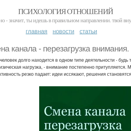
ПСИХОЛОГИЯ ОТНОШЕНИЙ
но - значит, ты идешь в правильном направлении. твой вн
главная
новости
статьи
на канала - перезагрузка внимания.
 человек долго находится в одном типе деятельности - буд
изическая нагрузка, - внимание постепенно притупляется. М
тивность резко падает: идеи иссякают, решения становятся