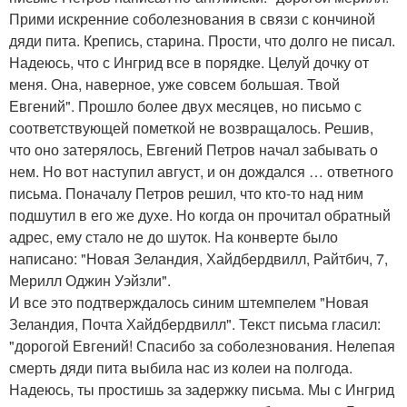
Прими искренние соболезнования в связи с кончиной
дяди пита. Крепись, старина. Прости, что долго не писал.
Надеюсь, что с Ингрид все в порядке. Целуй дочку от
меня. Она, наверное, уже совсем большая. Твой
Евгений". Прошло более двух месяцев, но письмо с
соответствующей пометкой не возвращалось. Решив,
что оно затерялось, Евгений Петров начал забывать о
нем. Но вот наступил август, и он дождался … ответного
письма. Поначалу Петров решил, что кто-то над ним
подшутил в его же духе. Но когда он прочитал обратный
адрес, ему стало не до шуток. На конверте было
написано: "Новая Зеландия, Хайдбердвилл, Райтбич, 7,
Мерилл Оджин Уэйзли".
И все это подтверждалось синим штемпелем "Новая
Зеландия, Почта Хайдбердвилл". Текст письма гласил:
"дорогой Евгений! Спасибо за соболезнования. Нелепая
смерть дяди пита выбила нас из колеи на полгода.
Надеюсь, ты простишь за задержку письма. Мы с Ингрид