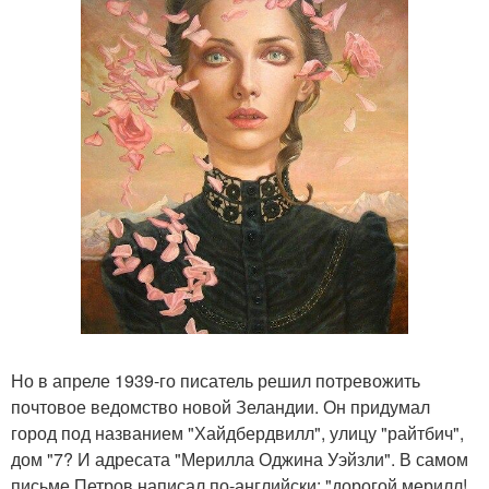
Но в апреле 1939-го писатель решил потревожить
почтовое ведомство новой Зеландии. Он придумал
город под названием "Хайдбердвилл", улицу "райтбич",
дом "7? И адресата "Мерилла Оджина Уэйзли". В самом
письме Петров написал по-английски: "дорогой мерилл!