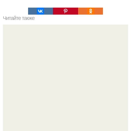
Читайте также
"Выбирай ее Каждый День".
Ариана гранде продолжает тревожить фанатов