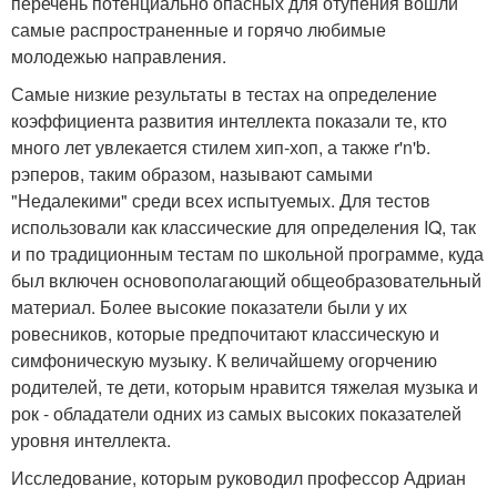
перечень потенциально опасных для отупения вошли
самые распространенные и горячо любимые
молодежью направления.
Самые низкие результаты в тестах на определение
коэффициента развития интеллекта показали те, кто
много лет увлекается стилем хип-хоп, а также r'n'b.
рэперов, таким образом, называют самыми
"Недалекими" среди всех испытуемых. Для тестов
использовали как классические для определения IQ, так
и по традиционным тестам по школьной программе, куда
был включен основополагающий общеобразовательный
материал. Более высокие показатели были у их
ровесников, которые предпочитают классическую и
симфоническую музыку. К величайшему огорчению
родителей, те дети, которым нравится тяжелая музыка и
рок - обладатели одних из самых высоких показателей
уровня интеллекта.
Исследование, которым руководил профессор Адриан