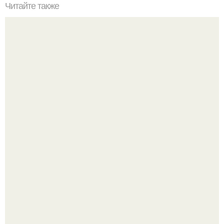
Читайте также
Три вещи, которые мужчине жизненно необходимо
получить от женщины.
Евгений финаев не был на пляже в момент удара
беспилотника.