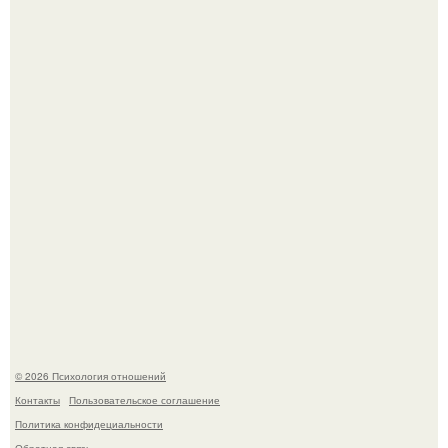
В cети обсуждают удивительно тёплую ветку о том, как
люди адаптируются к новым реалиям.
Денежное дерево - рецепты для здоровья.
© 2026 Психология отношений
Контакты
Пользовательское соглашение
Политика конфидециальности