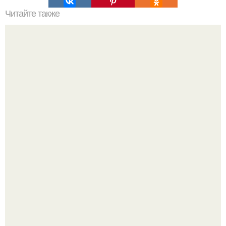
Читайте также
Однажды вы встретите того, кого просто почувствуете
душой.
Когда-то всем объясняли эту тему слишком просто: