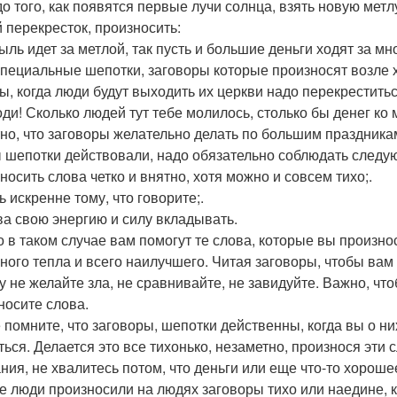
до того, как появятся первые лучи солнца, взять новую метл
 перекресток, произносить:
ыль идет за метлой, так пусть и большие деньги ходят за мн
специальные шепотки, заговоры которые произносят возле х
ы, когда люди будут выходить их церкви надо перекреститьс
оди! Сколько людей тут тебе молилось, столько бы денег ко 
но, что заговоры желательно делать по большим праздникам
 шепотки действовали, надо обязательно соблюдать следу
носить слова четко и внятно, хотя можно и совсем тихо;.
 искренне тому, что говорите;.
ва свою энергию и силу вкладывать.
о в таком случае вам помогут те слова, которые вы произнос
ного тепла и всего наилучшего. Читая заговоры, чтобы вам
у не желайте зла, не сравнивайте, не завидуйте. Важно, ч
носите слова.
 помните, что заговоры, шепотки действенны, когда вы о ни
ться. Делается это все тихонько, незаметно, произнося эти 
ния, не хвалитесь потом, что деньги или еще что-то хорош
е люди произносили на людях заговоры тихо или наедине, ко