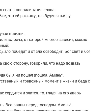
я спать говорили такие слова:
се, что ей рассажу, то сбудется наяву!
лучаи в жизни.
или встреча, от которой многое зависит, можно
нный:
ь зло победит и от зла освободит. Бог свят и бог
 свою сторону, говорили, что надо позвать
куда бы я ни пошел (пошла. Аминь".
етственный и тревожный момент в жизни и беда с
с сердится и злится, то, глядя на его дверь
чать. Все равны перед господом. Аминь".
ние, особенно если произнести их перед входом