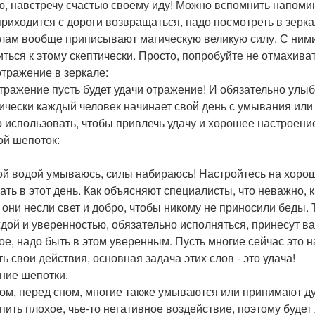
ю, навстречу счастью своему иду! Можно вспомнить напомин
приходится с дороги возвращаться, надо посмотреть в зерка
лам вообще приписывают магическую великую силу. С ними 
иться к этому скептически. Просто, попробуйте не отмахиват
отражение в зеркале:
тражение пусть будет удачи отражение! И обязательно улыб
ически каждый человек начинает свой день с умывания или
 использовать, чтобы привлечь удачу и хорошее настроени
ой шепоток:
ой водой умываюсь, силы набираюсь! Настройтесь на хороши
ать в этот день. Как объясняют специалисты, что неважно, к
 они несли свет и добро, чтобы никому не приносили беды.
дой и уверенностью, обязательно исполняться, принесут ва
ое, надо быть в этом уверенным. Пусть многие сейчас это 
ь свои действия, основная задача этих слов - это удача!
ние шепотки.
ом, перед сном, многие также умываются или принимают ду
пить плохое, чье-то негативное воздействие, поэтому будет