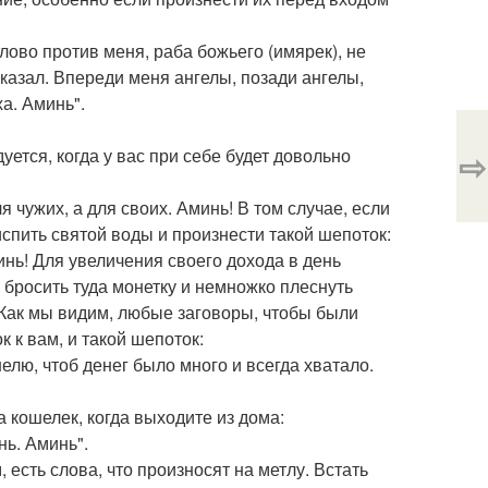
слово против меня, раба божьего (имярек), не
сказал. Впереди меня ангелы, позади ангелы,
ха. Аминь".
уется, когда у вас при себе будет довольно
⇨
я чужих, а для своих. Аминь! В том случае, если
испить святой воды и произнести такой шепоток:
минь! Для увеличения своего дохода в день
, бросить туда монетку и немножко плеснуть
! Как мы видим, любые заговоры, чтобы были
к к вам, и такой шепоток:
шелю, чтоб денег было много и всегда хватало.
 кошелек, когда выходите из дома:
нь. Аминь".
, есть слова, что произносят на метлу. Встать