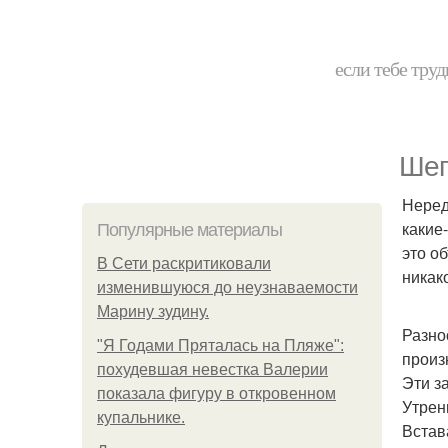
если тебе труд
Шеп
Неред
какие
Популярные материалы
это о
В Сети раскритиковали
никак
изменившуюся до неузнаваемости
Марину зудину.
Разно
"Я Годами Пряталась на Пляже":
произ
похудевшая невестка Валерии
Эти з
показала фигуру в откровенном
Утрен
купальнике.
Встав