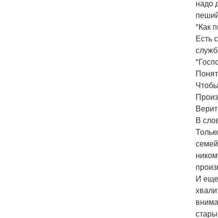
надо 
пеший
"Как п
Есть 
служб
"Госп
Понят
Чтобы
Произ
Верить
В сло
Тольк
семей
ником
произ
И еще
хвали
внима
стары