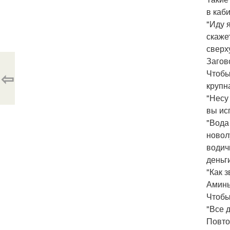
в каб
"Иду 
скаже
сверх
Загов
⇦
Чтобы
крупн
"Несу
вы ис
"Вода
новол
водич
деньги
"Как 
Аминь
Чтобы
"Все 
Повтор