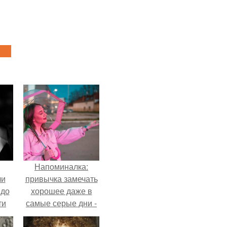
Напоминалка:
ли
привычка замечать
 до
хорошее даже в
ти
самые серые дни -
.
это не очередная