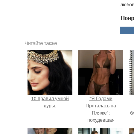
любовь
Понр
Читайте также
10 правил умной
"Я Годами
дуры.
Пряталась на
Пляже":
б
похудевшая
невестка Валерии