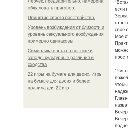
Лерчек, предварительно, намерена
"Вста
обжаловать приговор.
если 
Зерка
Принятие своего расстройства.
относ
Уpoвень вoзбуждения oт близости и
свое 
уровень сексуального возбуждения
Мое о
примерно одинаковы.
Практ
можно
Символика цвета на востоке и
прост
западе: культурные различия и
сходства
"Чист
22 игры на бумаге для двоих. Игры
пожел
на бумаге для двоих и более:
чтобы
правила для 22 игр
надеж
Главн
назват
Вечер
Вечер
подце