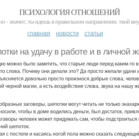
ПСИХОЛОГИЯ ОТНОШЕНИЙ
но - значит, ты идешь в правильном направлении. твой вн
главная
новости
статьи
отки на удачу в работе и в личной ж
ко можно было заметить, что старые люди перед каким-то 
-то слова. Почему они делали это? Да просто желали удачи 
бъясняется довольно просто произнося добрые слова, челов
ой черной магии, а есть воздействие слова, звука на нашу ж
образные заговоры, шепотки могут читать не только знахарк
носили, чтобы в доме водились деньги, был достаток, привле
аговоры человек может придумать сам, чтобы подстроиться
ний шепоток.
ая с постели и касаясь ногой пола можно сказать следующи