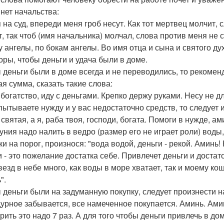
инет начальства:
я на суд, впереди меня гроб несут. Как тот мертвец молчит, 
т, так чтоб (имя начальника) молчал, слова против меня не 
у ангелы, по бокам ангелы. Во имя отца и сына и святого ду
оры, чтобы деньги и удача были в доме.
 деньги были в доме всегда и не переводились, то рекоменд
ая сумма, сказать такие слова:
 богатство, иду с деньгами. Крепко держу руками. Несу не дл
пытываете нужду и у вас недостаточно средств, то следует 
 святая, а я, раба твоя, господи, богата. Помоги в нужде, а
уния надо налить в ведро (размер его не играет роли) воды
ки на порог, произнося: "вода водой, деньги - рекой. Аминь
 - это пожелание достатка себе. Привлечет деньги и достато
звезд в небе много, как воды в море хватает, так и моему ко
".
 деньги были на задуманную покупку, следует произнести на
дурное забывается, все намеченное покупается. Аминь. Ами
ить это надо 7 раз. А для того чтобы деньги привлечь в дом