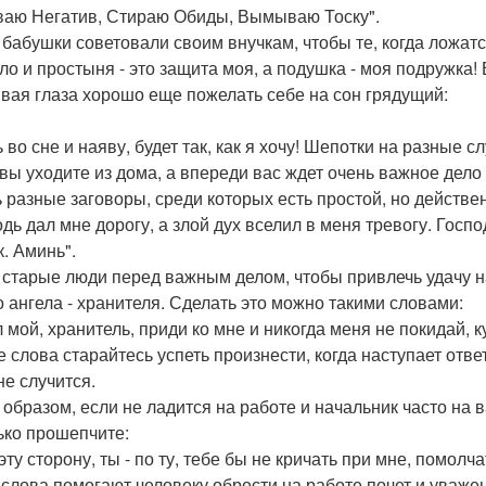
аю Негатив, Стираю Обиды, Вымываю Тоску".
 бабушки советовали своим внучкам, чтобы те, когда ложатс
ло и простыня - это защита моя, а подушка - моя подружка! В
вая глаза хорошо еще пожелать себе на сон грядущий:
 во сне и наяву, будет так, как я хочу! Шепотки на разные с
 вы уходите из дома, а впереди вас ждет очень важное дело 
ь разные заговоры, среди которых есть простой, но действе
дь дал мне дорогу, а злой дух вселил в меня тревогу. Господ
к. Аминь".
 старые люди перед важным делом, чтобы привлечь удачу на
о ангела - хранителя. Сделать это можно такими словами:
л мой, хранитель, приди ко мне и никогда меня не покидай, 
е слова старайтесь успеть произнести, когда наступает отв
не случится.
образом, если не ладится на работе и начальник часто на ва
ько прошепчите:
эту сторону, ты - по ту, тебе бы не кричать при мне, помол
 слова помогают человеку обрести на работе почет и уваже