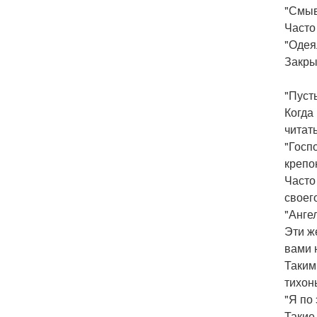
"Смыв
Часто
"Одея
Закры
"Пусть
Когда
читат
"Госпо
крепо
Часто
своег
"Анге
Эти ж
вами 
Таким 
тихон
"Я по 
Такие