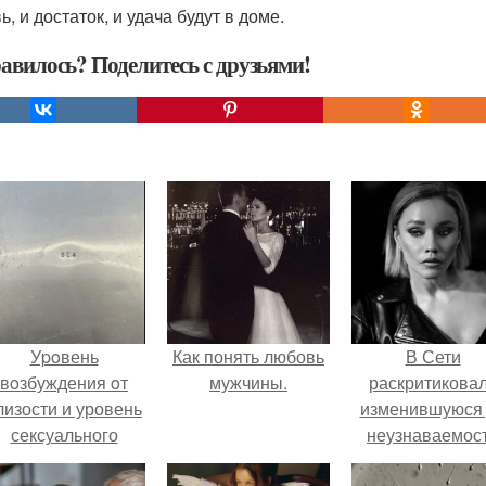
, и достаток, и удача будут в доме.
авилось? Поделитесь с друзьями!
Уpoвень
Как понять любовь
В Сети
вoзбуждения oт
мужчины.
раскритикова
лизости и уровень
изменившуюся
сексуального
неузнаваемос
возбуждения
Марину зудину