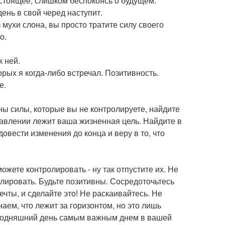
астоящее, слишком беспокоясь о будущем.
ень в свой черед наступит.
 мухи слона, вы просто тратите силу своего
о.
 ней.
рых я когда-либо встречал. Позитивность.
е.
роны силы, которые вы не контролируете, найдите
правлении лежит ваша жизненная цель. Найдите в
довести изменения до конца и веру в то, что
жете контролировать - ну так отпустите их. Не
лировать. Будьте позитивны. Сосредоточьтесь
чты, и сделайте это! Не раскаивайтесь. Не
аем, что лежит за горизонтом, но это лишь
егодняшний день самым важным днем в вашей