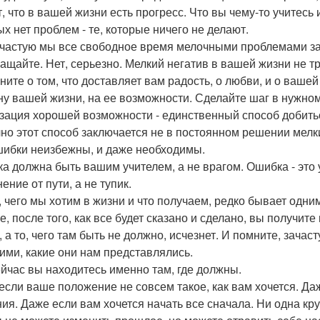
т, что в вашей жизни есть прогресс. Что вы чему-то учитесь
ых нет проблем - те, которые ничего не делают.
ачастую мы все свободное время мелочными проблемами з
ащайте. Нет, серьезно. Мелкий негатив в вашей жизни не т
ните о том, что доставляет вам радость, о любви, и о ваше
ну вашей жизни, на ее возможности. Сделайте шаг в нужн
зация хорошей возможности - единственный способ добитьс
чно этот способ заключается не в постоянном решении мелк
шибки неизбежны, и даже необходимы.
а должна быть вашим учителем, а не врагом. Ошибка - это 
ение от пути, а не тупик.
о, чего мы хотим в жизни и что получаем, редко бывает одним
ге, после того, как все будет сказано и сделано, вы получи
, а то, чего там быть не должно, исчезнет. И помните, зач
кими, какие они нам представлялись.
ейчас вы находитесь именно там, где должны.
если ваше положение не совсем такое, как вам хочется. Да
ия. Даже если вам хочется начать все сначала. Ни одна кр