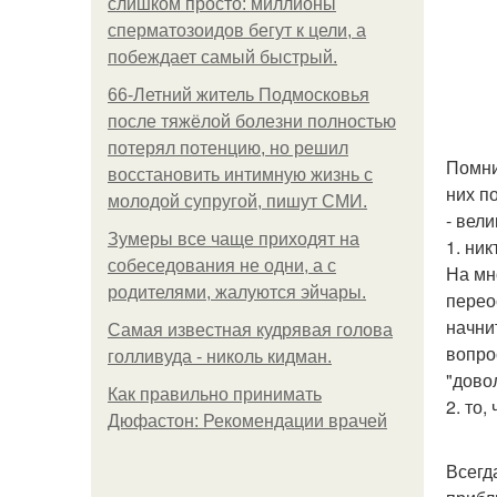
слишком просто: миллионы
сперматозоидов бегут к цели, а
побеждает самый быстрый.
66-Летний житель Подмосковья
после тяжёлой болезни полностью
потерял потенцию, но решил
Помни
восстановить интимную жизнь с
них п
молодой супругой, пишут СМИ.
- вел
Зумеры все чаще приходят на
1. ни
собеседования не одни, а с
На мн
родителями, жалуются эйчары.
перео
начни
Самая известная кудрявая голова
вопро
голливуда - николь кидман.
"довол
Как правильно принимать
2. то,
Дюфастон: Рекомендации врачей
Всегд