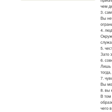
прибл
чем де
3. са
Вы не
огран
4. лю
Окруж
служа
5. че
Зато 
6. со
Лишь 
тогда
7. чу
Вы мо
8. вы
В том
образо
чего 