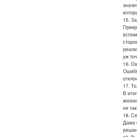
значи
котор
15. З
Прекр
вспом
сторо
реали
уж то
16. О
Ошибк
отклон
17. Т
В ито
жизни
не та
18. С
Даже 
решен