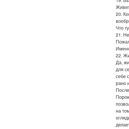
19. В
Живит
20. К
вообр
Что т
21. Н
Пожал
Именн
22. Ж
Да, ж
для с
себе 
рано 
После
Порою
позво
на то
огляд
делае