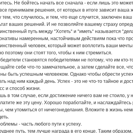
итесь. Не бойтесь начать все сначала - если лишь это может
 все принимаем решения, от которых в итоге зависит ваша 
 тем, что случилось, и тем, что еще случится, заключен ваш
ьтат ваших решений. И не позволяйте вашему страху опред
динственный путь между "Хотеть" и "иметь" называется "дела
рнативы намеренным, настойчивым действиям пока что про
динственный человек, который может воплотить ваши мечты 
о поэтому они стоят того, чтобы к ним стремиться.
обедители становятся победителями не потому, что им кто-то
щайте себе что-то замечательное, а затем сделайте все, что
ны быть успешным человеком. Однако чтобы обрести успех,
ать над ним каждый день. Успех - это не что-то тайное и до
сс и способ жизни.
ишь в том случае, если достижение ничего вам не стоило, у 
платите же эту цену. Хорошо поработайте, и наслаждайтесь
ы, чем утомиться от ничегонеделания. Вложите в жизнь немно
еть.
облемы - часть любого пути к успеху.
руднее путь, тем лучше награда в его конце. Таким образом,