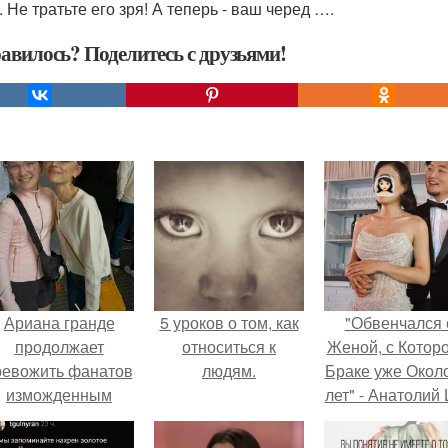
 Не тратьте его зря! А теперь - ваш черед ….
авилось? Поделитесь с друзьями!
Ариана гранде
5 уроков о том, как
"Обвенчался 
продолжает
относиться к
Женой, с Которо
ревожить фанатов
людям.
Браке уже Окол
изможденным
лет" - Анатолий
Видом.
удивил
поклонников