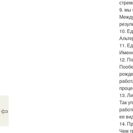
стрем
9. мы
Между
резул
10. Е
Альте
11. Е
Именн
12. П
Пообе
рожде
работ
проце
13. Л
Так у
⇦
работ
ее вид
14. Пр
Чем т