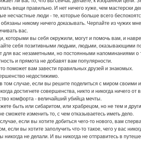
ижает ли вас то, что вы сейчас делаете, к избранной цели. 
лать вещи правильно. И нет ничего хуже, чем мастерски делат
мые несчастные люди - те, которые больше всего беспокоят
 обязаны никому ничего доказывать. Черпайте из чужих мн
ичивать вас.
ди, которыми вы себя окружили, могут и помочь вам, и навре
айте себя позитивными людьми, людьми, оказывающими поз
т для вас незаметными, но постоянными напоминаниями о то
стность и прямота не добавят вам популярности.
это поможет вам завести правильных друзей и знакомых.
вершенство недостижимо.
в том случае, если вы решите поделиться с миром своими 
, когда достигнете совершенства, никто и никогда ничего от 
вство комфорта - величайший убийца мечты.
жете быть или сибаритом, или храбрецом, но не тем и дру
 не сможете изменить то, с чем отказываетесь иметь дело.
 случае, если вы хотите добиться чего-то нового, вам сперв
м, если вы хотите заполучить что-то такое, чего у вас нико
вы никогда не делали. И вы никогда не отправитесь в путеше