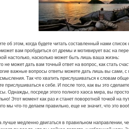
те об этом, когда будете читать составленный нами список с
оможет вам пробудиться от дремы и мотивирует вас на пере
икой настолько, насколько может быть лишь ваша жизнь:
кто не может дать вам точный ответ на вопрос, как стать сч
огие важные вопросы ответы можете дать лишь вы сами, с 
смысления. Так что хватить прислушиваться к словам общес
те прислушиваться к себе. И после того, как вы это сделает
сы. Однажды, посреди этого полного хаоса мира, вы просто
ьно! Этот момент как раз и станет поворотной точкой на пут
 что мы что-то делаем правильно, еще не значит, что это воо
а лучше медленно двигаться в правильном направлении, че