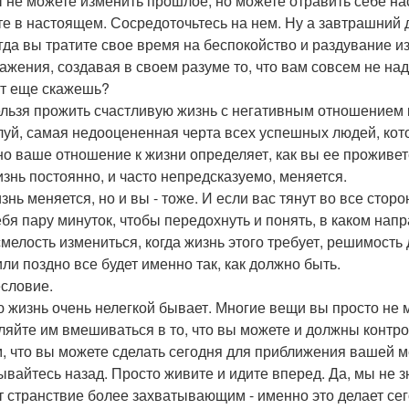
ы не можете изменить прошлое, но можете отравить себе н
е в настоящем. Сосредоточьтесь на нем. Ну а завтрашний д
огда вы тратите свое время на беспокойство и раздувание из
ажения, создавая в своем разуме то, что вам совсем не над
ут еще скажешь?
ельзя прожить счастливую жизнь с негативным отношением к
уй, самая недооцененная черта всех успешных людей, кото
о ваше отношение к жизни определяет, как вы ее проживет
изнь постоянно, и часто непредсказуемо, меняется.
изнь меняется, но и вы - тоже. И если вас тянут во все сто
ебя пару минуток, чтобы передохнуть и понять, в каком на
смелость измениться, когда жизнь этого требует, решимость 
или поздно все будет именно так, как должно быть.
словие.
 жизнь очень нелегкой бывает. Многие вещи вы просто не мо
ляйте им вмешиваться в то, что вы можете и должны контро
м, что вы можете сделать сегодня для приближения вашей ме
ывайтесь назад. Просто живите и идите вперед. Да, мы не зн
т странствие более захватывающим - именно это делает с