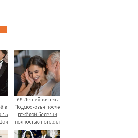
с
66-Летний житель
й в
Подмосковья после
о 15
тяжёлой болезни
 Цой
полностью потерял
потенцию, но
решил