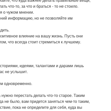
Знайте, что куда важнее делать правильные вещи,
ь что-то, за что и браться - то не стоило.
ся о чужом мнении.
ений информацию, но не позволяйте им
дить.
итивное влияние на вашу жизнь. Пусть они
м, что всегда стоит стремиться к лучшему.
историями, идеями, талантами и дарами лишь
вас не услышит.
гим одновременно.
а нужно перестать делать что-то старое. Таким
гда не было, вам придется заняться чем-то таким,
ствие, пока не определите для себя, куда вы