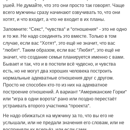
ушей. Не думайте, что это они просто так говорят. Чаще
всего мужчины сразу начинают озвучивать то, что они
хотят, и что входит, а что не входит в их планы.
Запомните: "Секс", "чувства" и "отношения" - это не одно
и то же. Не надо соединять это вместе. Только в том
случае, если вас "Хотят", это ещё не значит, что вас
"любят". Таким образом, если вас "Любят", это ещё не
значит, что создание семьи планируется именно с вами.
Бывает и так, что и в постели всё чудесно, и чувства
есть, но не могут два хороших человека построить
нормальные адекватные отношения друг с другом.
Просто не способен кто-то из них на адекватное
построение отношений. А вариант "Американские Горки"
или "игра в одни ворота" рано или поздно перестаёт
устраивать второго участника "проекта".
Не надо обижаться на мужчину за то, что вы его не
услышали, или не предали значения его словам, или не
восприняли их всерьёз, или если сами