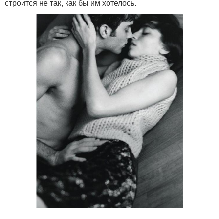
строится не так, как бы им хотелось.