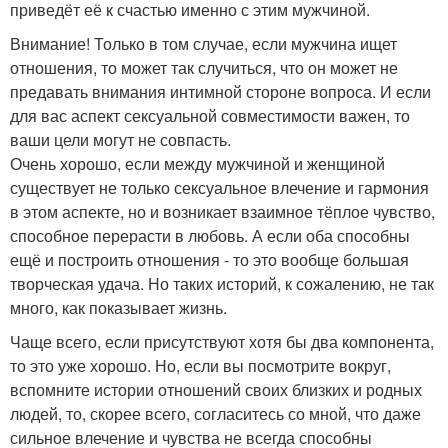
приведёт её к счастью именно с этим мужчиной.
Внимание! Только в том случае, если мужчина ищет
отношения, то может так случиться, что он может не
предавать внимания интимной стороне вопроса. И если
для вас аспект сексуальной совместимости важен, то
ваши цели могут не совпасть.
Очень хорошо, если между мужчиной и женщиной
существует не только сексуальное влечение и гармония
в этом аспекте, но и возникает взаимное тёплое чувство,
способное перерасти в любовь. А если оба способны
ещё и построить отношения - то это вообще большая
творческая удача. Но таких историй, к сожалению, не так
много, как показывает жизнь.
Чаще всего, если присутствуют хотя бы два компонента,
то это уже хорошо. Но, если вы посмотрите вокруг,
вспомните истории отношений своих близких и родных
людей, то, скорее всего, согласитесь со мной, что даже
сильное влечение и чувства не всегда способны