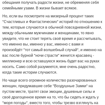
обещания получать радости жизни, не обременяя себя
семейными узами. В жизни бывает всякое.
Но, если вы посмотрите на мизерный процент таких
"Счастливых и Фантастических" историй по отношению к
тем, которые случаются в обычной повседневной жизни,
между обычными мужчинами и женщинами, то явно
увидите, что не стоит терять своё время и рассчитывать,
что именно вы, именно у вас, именно с вами и
произойдёт "тот самый волшебный случай", и именно на
вас после бурной "ночи страсти" женится красавец -
миллионер и всю оставшуюся жизнь будет вас на руках
носить. Само собой разумеется, мне очень радостно,
когда такие истории случаются.
Но чаще всего огромное количество разочарованных
женщин, придумавшие себе "Воздушные Замки" на
пустом месте, тратят свои эмоции, душевные силы и
своё драгоценное время на то, что бы сидеть и ждать у
"моря погоды", вместо того, чтобы трезво взглянуть на