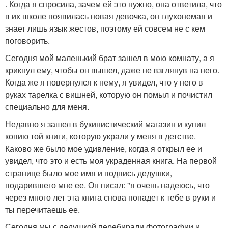
. Когда я спросила, зачем ей это нужно, она ответила, что
в их школе появилась новая девочка, он глухонемая и
знает лишь язык жестов, поэтому ей совсем не с кем
поговорить.
Сегодня мой маленький брат зашел в мою комнату, а я
крикнул ему, чтобы он вышел, даже не взглянув на него.
Когда же я повернулся к нему, я увидел, что у него в
руках тарелка с вишней, которую он помыл и почистил
специально для меня.
Недавно я зашел в букинистический магазин и купил
копию той книги, которую украли у меня в детстве.
Каково же было мое удивление, когда я открыл ее и
увидел, что это и есть моя украденная книга. На первой
странице было мое имя и подпись дедушки,
подарившего мне ее. Он писал: "я очень надеюсь, что
через много лет эта книга снова попадет к тебе в руки и
ты перечитаешь ее.
Сегодня мы с дедушкой перебирали фотографии и