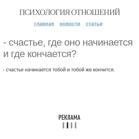
ПСИХОЛОГИЯ ОТНОШЕНИЙ
главная
новости
статьи
- счастье, где оно начинается
и где кончается?
- счастье начинается тобой и тобой же кончится.