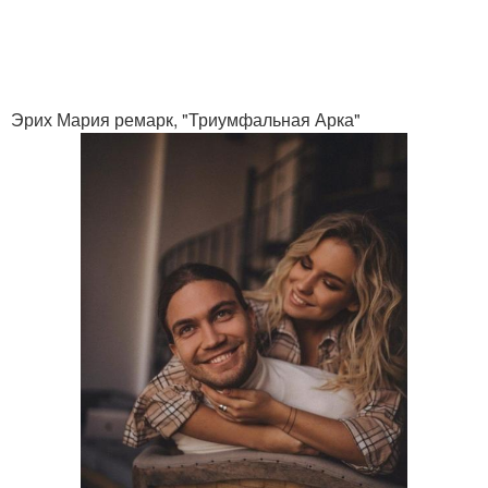
Эрих Мария ремарк, "Триумфальная Арка"