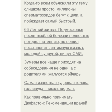
Когда-то всем объясняли эту тему
слишком просто: миллионы
сперматозоидов бегут к цели, а
побеждает самый быстрый.
66-Летний житель Подмосковья
после тяжёлой болезни полностью
потерял потенцию, но решил
восстановить интимную жизнь с
молодой супругой, пишут СМИ.
Зумеры все чаще приходят на
собеседования не одни, а с
родителями, жалуются эйчары.
Самая известная кудрявая голова
голливуда - николь кидман.
Как правильно принимать
Дюфастон: Рекомендации врачей