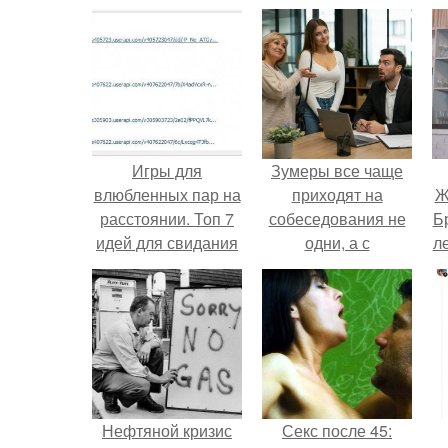
Игры для
Зумеры все чаще
влюбленных пар на
приходят на
Ж
расстоянии. Топ 7
собеседования не
Б
идей для свидания
одни, а с
л
на расстоянии
родителями,
жалуются эйчары.
"
Нефтяной кризис
Секс после 45: