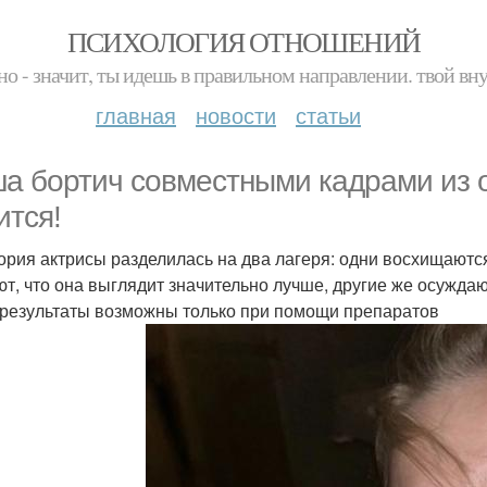
ПСИХОЛОГИЯ ОТНОШЕНИЙ
но - значит, ты идешь в правильном направлении. твой вн
главная
новости
статьи
а бортич совместными кадрами из о
ится!
ория актрисы разделилась на два лагеря: одни восхищаютс
ют, что она выглядит значительно лучше, другие же осуждаю
 результаты возможны только при помощи препаратов