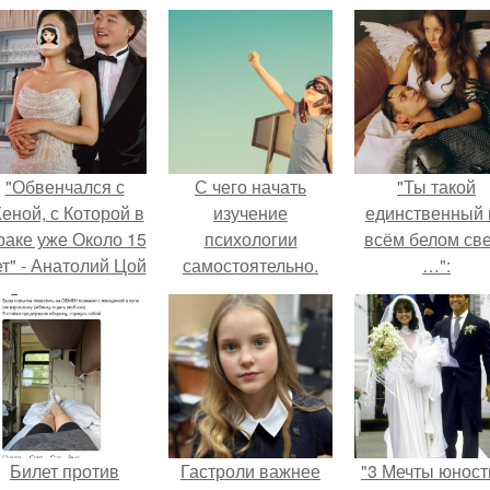
"Обвенчался с
С чего начать
"Ты такой
еной, с Которой в
изучение
единственный 
раке уже Около 15
психологии
всём белом св
ет" - Анатолий Цой
самостоятельно.
…":
удивил
«Психология
поклонников
человека» от
тайной свадьбой".
4BRAIN
Билет против
Гастроли важнее
"3 Мечты юност