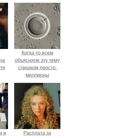
Когда-то всем
на
объясняли эту тему
ете
слишком просто:
миллионы
сперматозоидов
бегут к цели, а
побеждает самый
быстрый.
и и
Расплата за