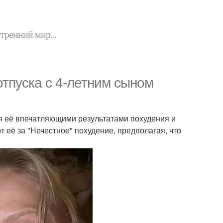
утренний мир...
тпуска с 4-летним сыном
я её впечатляющими результатами похудения и
т её за "Нечестное" похудение, предполагая, что