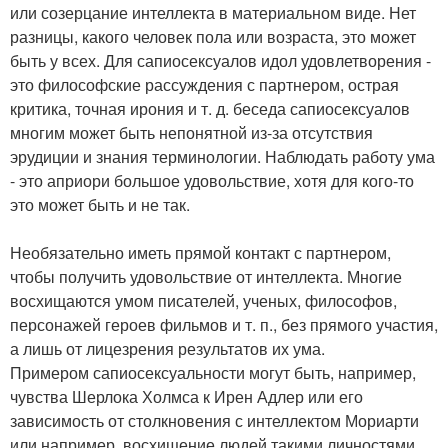
или созерцание интеллекта в материальном виде. Нет
разницы, какого человек пола или возраста, это может
быть у всех. Для сапиосексуалов идол удовлетворения -
это философские рассуждения с партнером, острая
критика, точная ирония и т. д. беседа сапиосексуалов
многим может быть непонятной из-за отсутствия
эрудиции и знания терминологии. Наблюдать работу ума
- это априори большое удовольствие, хотя для кого-то
это может быть и не так.
Необязательно иметь прямой контакт с партнером,
чтобы получить удовольствие от интеллекта. Многие
восхищаются умом писателей, ученых, философов,
персонажей героев фильмов и т. п., без прямого участия,
а лишь от лицезрения результатов их ума.
Примером сапиосексуальности могут быть, например,
чувства Шерлока Холмса к Ирен Адлер или его
зависимость от столкновения с интеллектом Мориарти
или например, восхищение людей такими личностями,