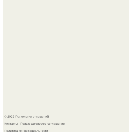
Гастроли важнее семейных вечеров: почему Shaman
видит собственную дочь чаще на экране, чем вживую.
В соцсетях завирусился эмоциональный пост, автор
которого призвала матерей отдыхать без детей и не
испытывать чувство вины.
© 2026 Психология отношений
Контакты
Пользовательское соглашение
Политика конфидециальности