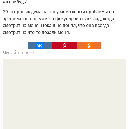
что-нибудь".
30. я привык думать, что у моей кошки проблемы со
зрением: она не может сфокусировать взгляд, когда
смотрит на меня. Пока я не понял, что она всегда
смотрит на что-то позади меня.
Читайте также
Почему хочется укусить любимого человека. У вас
бывало когда-нибудь такое, что от большой любви и бури
эмоций хочется укусить человека или даже "Съесть"