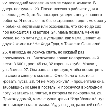
22. последний человек на земле сидел в комнате. В
дверь постучали. 23. После тяжелого рабочего дня я
спешил домой, чтобы поскорее увидеть жену и нашего
ребенка. Я не знаю, что было страшнее видеть мою жену
и ребенка мертвыми или осознавать, что кто-то до сих
пор находится в квартире. 24. Мама позвала меня на
кухню, но по пути туда я услышал, как мама шепчет из
другой комнаты: "Не Ходи Туда, я Тоже это Слышала".
25. я никогда не ложусь спать, но каждый раз
просыпаюсь. 26. Заключение врача: новорожденный
весит 3 600 г, рост 45 см, 32 коренных зуба. Молчит,
улыбается. 27. Она зашла в детскую, чтобы посмотреть
на своего спящего малыша. Окно было открыто, а
кровать пуста. 28. "Я не Могу Уснуть", - прошептала она,
забравшись ко мне в постель. Я проснулся в холодном
поту, хватаясь за платье, в котором ее похоронили. 29.
Прихожу домой, мама с кухни кричит "Иди Ужинать", тут
же приходит смс от мамы: "буду поздно, разогрей себе