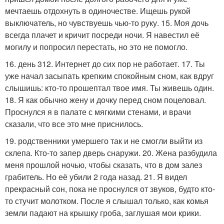
мечтаешь отдохнуть в одиночестве. Ищешь рукой
выключатель, но чувствуешь чью-то руку. 15. Моя дочь
всегда плачет и кричит посреди ночи. Я навестил её
могилу и попросил перестать, но это не помогло.
16. день 312. Интернет до сих пор не работает. 17. Ты
уже начал засыпать крепким спокойным сном, как вдруг
слышишь: кто-то прошептал твое имя. Ты живешь один.
18. Я как обычно жену и дочку перед сном поцеловал.
Проснулся я в палате с мягкими стенами, и врачи
сказали, что все это мне приснилось.
19. родственники умершего так и не смогли выйти из
склепа. Кто-то запер дверь снаружи. 20. Жена разбудила
меня прошлой ночью, чтобы сказать, что в дом залез
грабитель. Но её убили 2 года назад. 21. Я видел
прекрасный сон, пока не проснулся от звуков, будто кто-
то стучит молотком. После я слышал только, как комья
земли падают на крышку гроба, заглушая мои крики.