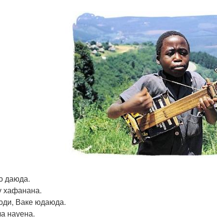
ю даюда.
у хафанана.
юди, Ваке юдаюда.
ла науена.