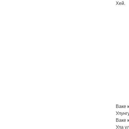
Хей.
Ваке 
Улунг
Ваке 
Ула у