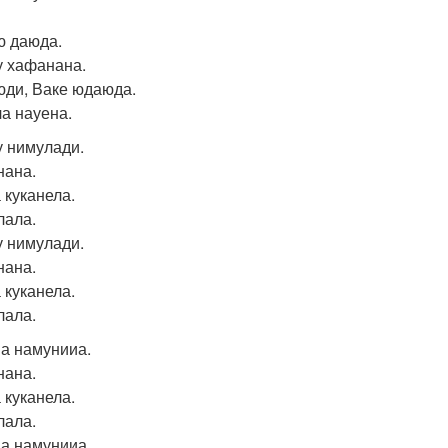
ю даюда.
у хафанана.
юди, Ваке юдаюда.
ла науена.
у нимулади.
ана.
 куканела.
ала.
у нимулади.
ана.
 куканела.
ала.
а намунииа.
ана.
 куканела.
ала.
а намунииа.