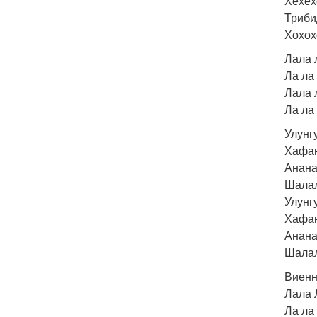
Хехех
Триби
Хохох
Лала 
Ла ла 
Лала 
Ла ла 
Улунг
Хафан
Анана
Шалал
Улунг
Хафан
Анана
Шалал
Виенн
Лала 
Ла ла