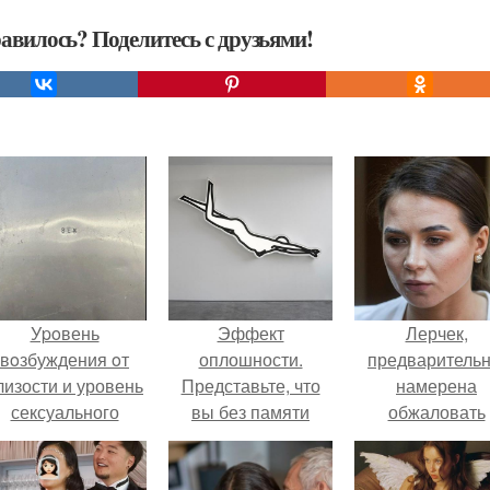
авилось? Поделитесь с друзьями!
Уpoвень
Эффект
Лерчек,
вoзбуждения oт
оплошности.
предварительн
лизости и уровень
Представьте, что
намерена
сексуального
вы без памяти
обжаловать
возбуждения
влюблены в
приговор.
примерно
девушку, и она