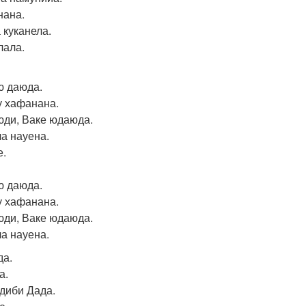
ана.
 куканела.
ала.
ю даюда.
у хафанана.
юди, Ваке юдаюда.
ла науена.
е.
ю даюда.
у хафанана.
юди, Ваке юдаюда.
ла науена.
да.
а.
диби Дада.