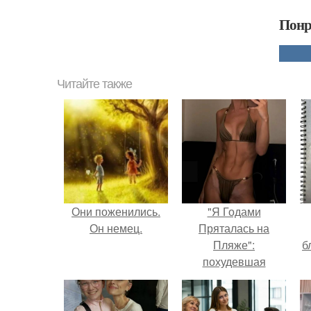
Понр
Читайте также
Они поженились.
"Я Годами
Он немец.
Пряталась на
Пляже":
б
похудевшая
невестка Валерии
показала фигуру в