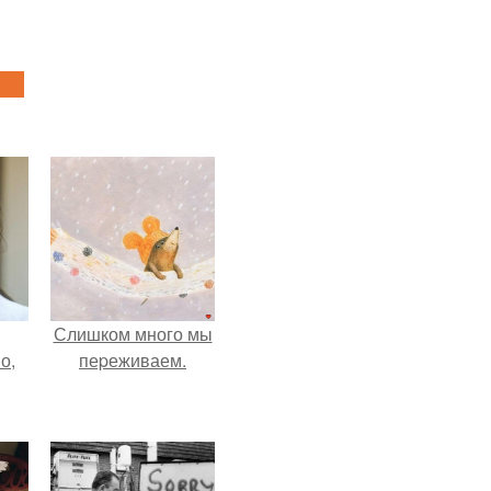
Слишком много мы
о,
пеpеживаем.