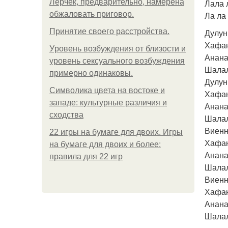
Лерчек, предварительно, намерена
Лала 
обжаловать приговор.
Ла ла 
Принятие своего расстройства.
Дулун
Хафан
Уpoвень вoзбуждения oт близости и
Анана
уровень сексуального возбуждения
Шалал
примерно одинаковы.
Дулун
Символика цвета на востоке и
Хафан
западе: культурные различия и
Анана
сходства
Шалал
Виенн
22 игры на бумаге для двоих. Игры
Хафан
на бумаге для двоих и более:
Анана
правила для 22 игр
Шалал
Виенн
Хафан
Анана
Шалал