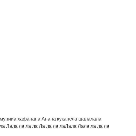
амунииа хафанана Анана куканела шалалала
ла Лала ла ла ла Ла ла ла лаЛала Лала ла ла ла