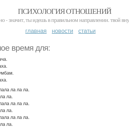
ПСИХОЛОГИЯ ОТНОШЕНИЙ
но - значит, ты идешь в правильном направлении. твой вн
главная
новости
статьи
ое время для:
ача.
аха.
умбам.
аха.
лала ла ла ла.
ла ла.
лала ла ла ла.
ла ла.
лала ла ла ла.
ла ла.