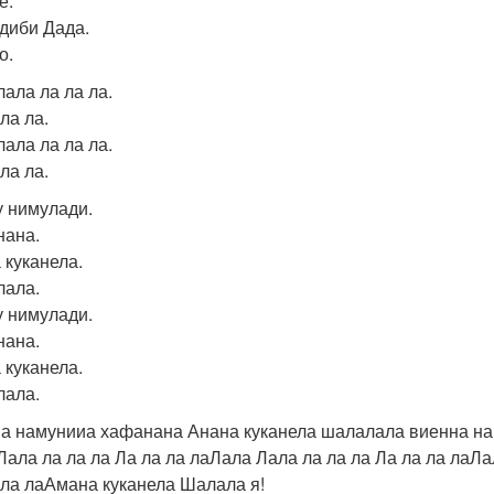
е.
диби Дада.
о.
лала ла ла ла.
ла ла.
лала ла ла ла.
ла ла.
у нимулади.
ана.
 куканела.
ала.
у нимулади.
ана.
 куканела.
ала.
а намунииа хафанана Анана куканела шалалала виенна н
Лала ла ла ла Ла ла ла лаЛала Лала ла ла ла Ла ла ла лаЛа
 ла лаАмана куканела Шалала я!