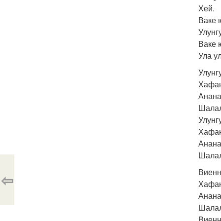
Хей.
Ваке 
Улунг
Ваке 
Ула у
Улунг
Хафан
Анана
Шалал
Улунг
Хафан
Анана
Шалал
Виенн
⇦
Хафан
Анана
Шалал
Виенн