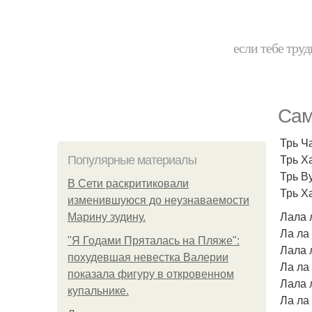
если тебе труд
Сам
Трь Ч
Трь Х
Популярные материалы
Трь В
В Сети раскритиковали
Трь Х
изменившуюся до неузнаваемости
Лала 
Марину зудину.
Ла ла 
"Я Годами Пряталась на Пляже":
Лала 
похудевшая невестка Валерии
Ла ла 
показала фигуру в откровенном
Лала 
купальнике.
Ла ла 