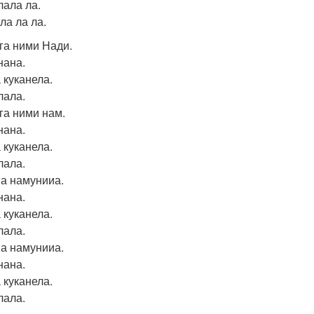
лала ла.
ла ла ла.
га ними Нади.
ана.
 куканела.
ала.
га ними нам.
ана.
 куканела.
ала.
а намунииа.
ана.
 куканела.
ала.
а намунииа.
ана.
 куканела.
ала.