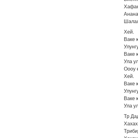
Хафан
Анана
Шалал
Хей.
Ваке 
Улунг
Ваке 
Ула у
Оооу 
Хей.
Ваке 
Улунг
Ваке 
Ула у
Тр Да
Хахах
Триби