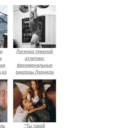
 и
Легенда тяжелой
м
атлетики:
кая
феноменальные
 из
рекорды Леонида
Тараненко.
ель
"Ты такой