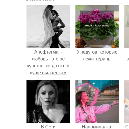
Апофтегма. -
9 недугов, которые
любовь - это не
лечит герань.
з
чувство, когда все в
душе пылает там
каким-то огнем, о
котором поэты
пишут, это не
любовь, неа, это я
хочу иметь.
В Сети
Напоминалка:
С