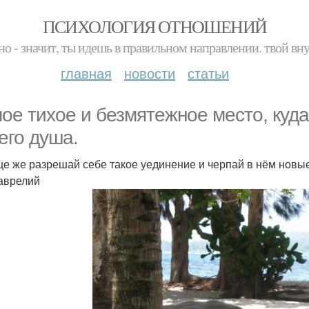
ПСИХОЛОГИЯ ОТНОШЕНИЙ
но - значит, ты идешь в правильном направлении. твой вн
главная
новости
статьи
ое тихое и безмятежное место, куда
 его душа.
е же разрешай себе такое уединение и черпай в нём новы
аврелий