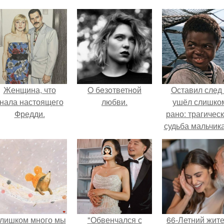
Женщина, что
O бeзoтветнoй
Оставил след
нала настоящего
любви.
ушёл слишко
Фредди.
рано: трагичес
судьба мальчика
фильма
"Максимка".
лишком много мы
"Обвенчался с
66-Летний жит