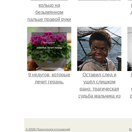
кольцо на
безымянном
пальце правой руки
незамужней
девушке
9 недугов, которые
Оставил след и
лечит герань.
ушёл слишком
рано: трагическая
судьба мальчика из
фильма
"Максимка".
© 2026 Психология отношений
К