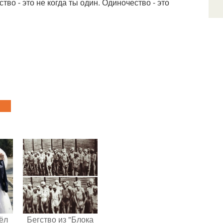
ство - это не когда ты один. Одиночество - это
ёл
Бегство из "Блока