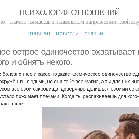
ПСИХОЛОГИЯ ОТНОШЕНИЙ
но - значит, ты идешь в правильном направлении. твой вн
главная
новости
статьи
ое острое одиночество охватывает н
ого и обнять некого.
 болезненное и какое-то даже космическое одиночество сд
 окружён ты людьми, но они тебе все чужие, а ты для них 
еком все свои сокровища, доверчиво делишься своими секре
устало пожимает плечами. Когда ты распахиваешь для кого-т
вают своё