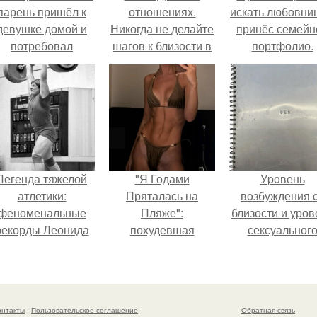
парень пришёл к
отношениях.
искать любовни
девушке домой и
Никогда не делайте
принёс семейн
потребовал
шагов к близости в
портфолио.
вернуть всё, что
ответ на
когда-либо ей
равнодушие.
дарил.
Легенда тяжелой
"Я Годами
Уpoвень
атлетики:
Пряталась на
вoзбуждения 
феноменальные
Пляже":
близости и уров
рекорды Леонида
похудевшая
сексуальног
Тараненко.
невестка Валерии
возбуждения
показала фигуру в
примерно
откровенном
одинаковы.
купальнике.
онтакты
Пользовательское соглашение
Обратная связь