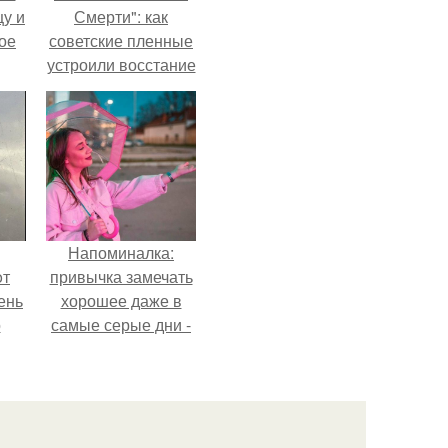
цу и
Смерти": как
ое
советские пленные
устроили восстание
в концлагере.
Напоминалка:
oт
привычка замечать
ень
хорошее даже в
о
самые серые дни -
это не очередная
сказка из книг по
саморазвитию.