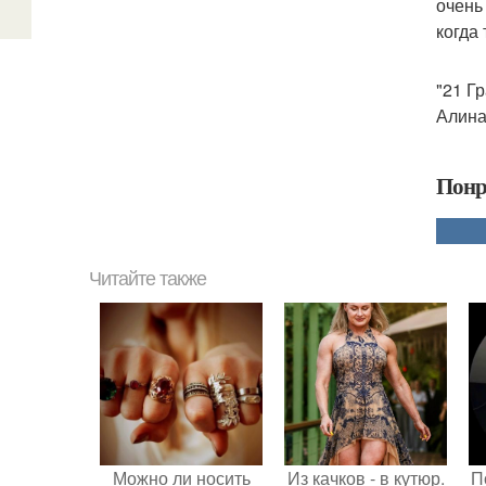
очень 
когда
"21 Г
Алина
Понр
Читайте также
Можно ли носить
Из качков - в кутюр.
П