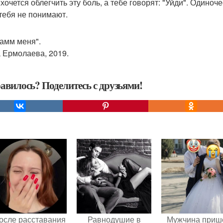
хочется облегчить эту боль, а тебе говорят: "Уйди". Одиноче
 тебя не понимают.
рамм меня".
 Ермолаева, 2019.
авилось? Поделитесь с друзьями!
осле расставания
Равнодушие в
Мужчина приш