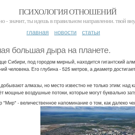
ПСИХОЛОГИЯ ОТНОШЕНИЙ
но - значит, ты идешь в правильном направлении. твой вн
главная
новости
статьи
ая большая дыра на планете.
дце Сибири, под городом мирный, находится гигантский ал
ий человека. Его глубина - 525 метров, а диаметр достигает
 добывают алмазы, но место известно не только этим: над
ёт мощные воздушные потоки, которые могут буквально затя
р "Мир" - величественное напоминание о том, как далеко че