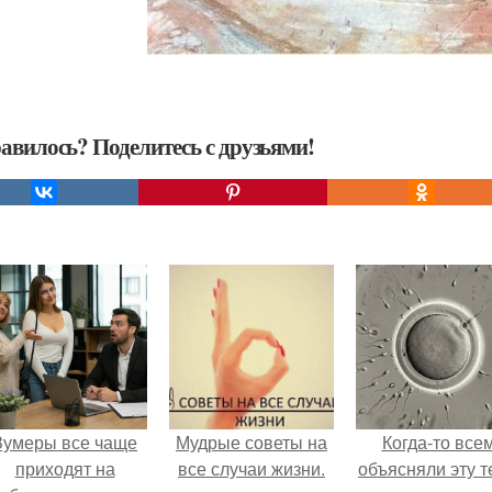
авилось? Поделитесь с друзьями!
Зумеры все чаще
Мудрые советы на
Когда-то все
приходят на
все случаи жизни.
объясняли эту т