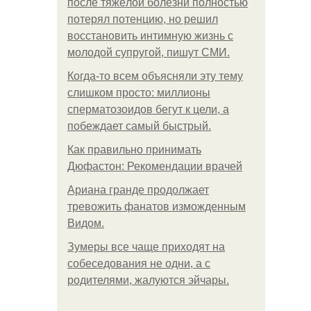
после тяжёлой болезни полностью
потерял потенцию, но решил
восстановить интимную жизнь с
молодой супругой, пишут СМИ.
Когда-то всем объясняли эту тему
слишком просто: миллионы
сперматозоидов бегут к цели, а
побеждает самый быстрый.
Как правильно принимать
Дюфастон: Рекомендации врачей
Ариана гранде продолжает
тревожить фанатов изможденным
Видом.
Зумеры все чаще приходят на
собеседования не одни, а с
родителями, жалуются эйчары.