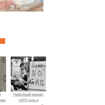
м
Нефтяной кризис
ему
1973 года и