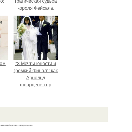
о:
трагическая судьба
короля Фейсала.
ов
а
ый
мом
"3 Мечты юности и
громкий финал": как
Арнольд
шварценеггер
женился на
племяннице
Кеннеди.
казании обратной гиперссылки.