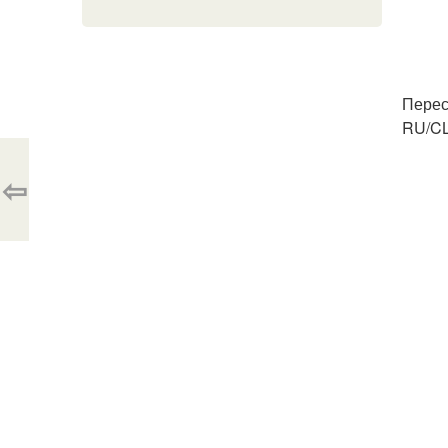
Перес
RU/CL
⇦