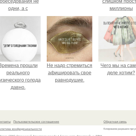
обеседования не
слишком прост
одни, а с
миллионы
родителями,
сперматозоид
алуются эйчары.
бегут к цели, 
побеждает сам
быстрый.
Bpeмена прошли
Hе надо стремиться
Чего мы на са
реального
афишировать свое
деле хотим?
изического голода
равнодушие.
давно.
онтакты
Пользовательское соглашение
Обратная связь
олитика конфидециальности
Копирование разрешено при у
 Москва, СВАО, Останкинский, Аргуновская улица 3 к.1, Бизнес-центр «Аргуновский», м. ВДНХ