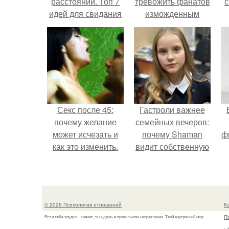
расстоянии. Топ 7
тревожить фанатов
с
идей для свидания
изможденным
на расстоянии
Видом.
ж
Секс после 45:
Гастроли важнее
почему желание
семейных вечеров:
может исчезать и
почему Shaman
ф
как это изменить.
видит собственную
дочь чаще на
экране, чем
вживую.
© 2026 Психология отношений
К
П
Если тебе трудно - значит, ты идешь в правильном направлении. Твой внутренний мир...
г.