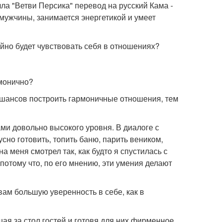
чла "Ветви Персика" перевод на русский Кама -
мужчины, занимается энергетикой и умеет
ойно будет чувствовать себя в отношениях?
рмонично?
 шансов построить гармоничные отношения, тем
ми довольно высокого уровня. В диалоге с
сно готовить, топить баню, парить веником,
а меня смотрел так, как будто я спустилась с
 потому что, по его мнению, эти умения делают
вам большую уверенность в себе, как в
шая за стол гостей и готовя для них фирменное