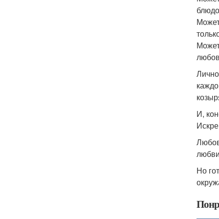
блюдо
Может
тольк
Может
любо
Лично
каждо
козыр
И, ко
Искре
Любов
любви
Но го
окруж
Понр