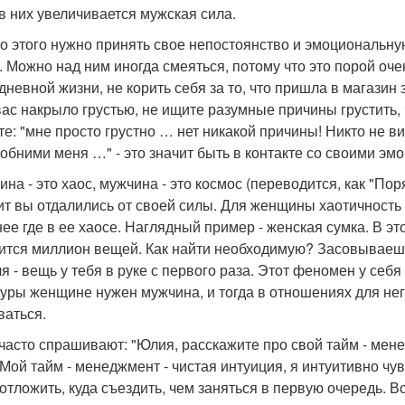
 в них увеличивается мужская сила.
о этого нужно принять свое непостоянство и эмоциональную
. Можно над ним иногда смеяться, потому что это порой очен
дневной жизни, не корить себя за то, что пришла в магазин
вас накрыло грустью, не ищите разумные причины грустить,
те: "мне просто грустно … нет никакой причины! Никто не в
 обними меня …" - это значит быть в контакте со своими эм
на - это хаос, мужчина - это космос (переводится, как "Поря
чит вы отдалились от своей силы. Для женщины хаотичность
нее где в ее хаосе. Наглядный пример - женская сумка. В эт
ится миллион вещей. Как найти необходимую? Засовываешь
ля - вещь у тебя в руке с первого раза. Этот феномен у себ
туры женщине нужен мужчина, и тогда в отношениях для него 
ваться.
часто спрашивают: "Юлия, расскажите про свой тайм - менед
 Мой тайм - менеджмент - чистая интуиция, я интуитивно чув
 отложить, куда съездить, чем заняться в первую очередь. В