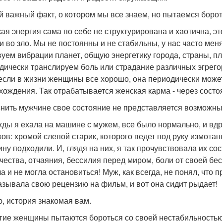
й важный факт, о котором мы все знаем, но пытаемся борот
ая энергия сама по себе не структурирована и хаотична, эт
 и во зло. Мы не постоянны и не стабильны, у нас часто ме
вуем вибрации планет, общую энергетику города, страны, пл
дически транслируем боль или страдание различных эгрего
если в жизни женщины все хорошо, она периодически может
хождения. Так отрабатывается женская карма - через состо
нить мужчине свое состояние не представляется возможны
ды я ехала на машине с мужем, все было нормально, и вдру
ков: хромой слепой старик, которого ведет под руку измотан
ину подходили. И, глядя на них, я так прочувствовала их со
чества, отчаяния, бессилия перед миром, боли от своей бе
а и не могла остановиться! Муж, как всегда, не понял, что 
азывала свою рецензию на фильм, и вот она сидит рыдает!
, история знакомая вам.
гие женщины пытаются бороться со своей нестабильностью,