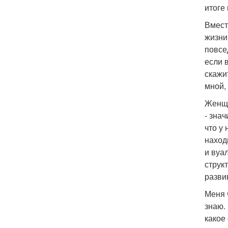
итоге
Вмест
жизни
повсе
если 
скажи
мной,
Женщи
- зна
что у 
наход
и вуа
струк
разви
Меня 
знаю.
какое