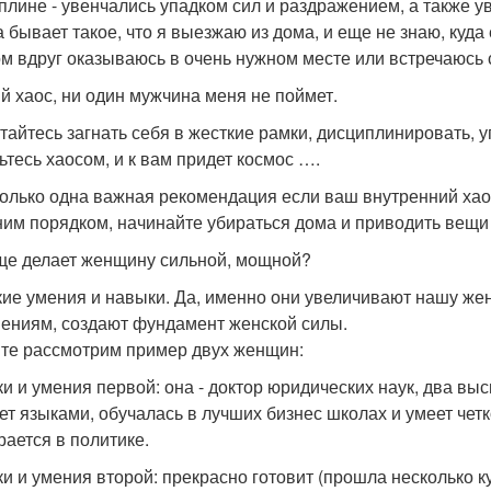
плине - увенчались упадком сил и раздражением, а также у
а бывает такое, что я выезжаю из дома, и еще не знаю, куд
ом вдруг оказываюсь в очень нужном месте или встречаюсь
й хаос, ни один мужчина меня не поймет.
тайтесь загнать себя в жесткие рамки, дисциплинировать, у
ьтесь хаосом, и к вам придет космос ….
только одна важная рекомендация если ваш внутренний хао
им порядком, начинайте убираться дома и приводить вещи в
ще делает женщину сильной, мощной?
ие умения и навыки. Да, именно они увеличивают нашу женс
ениям, создают фундамент женской силы.
те рассмотрим пример двух женщин:
и и умения первой: она - доктор юридических наук, два вы
ет языками, обучалась в лучших бизнес школах и умеет чет
рается в политике.
и и умения второй: прекрасно готовит (прошла несколько к