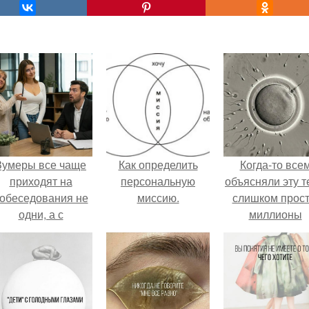
Зумеры все чаще
Как определить
Когда-то все
приходят на
персональную
объясняли эту т
обеседования не
миссию.
слишком прост
одни, а с
миллионы
родителями,
сперматозоид
алуются эйчары.
бегут к цели, 
побеждает сам
быстрый.