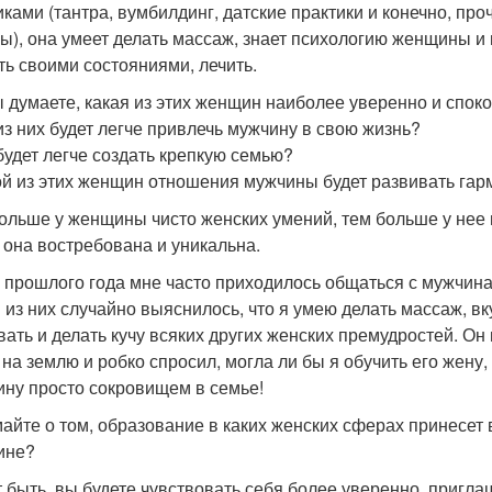
иками (тантра, вумбилдинг, датские практики и конечно, про
ы), она умеет делать массаж, знает психологию женщины и 
ть своими состояниями, лечить.
ы думаете, какая из этих женщин наиболее уверенно и спок
из них будет легче привлечь мужчину в свою жизнь?
будет легче создать крепкую семью?
ой из этих женщин отношения мужчины будет развивать га
ольше у женщины чисто женских умений, тем больше у нее
 она востребована и уникальна.
 прошлого года мне часто приходилось общаться с мужчина
 из них случайно выяснилось, что я умею делать массаж, вку
вать и делать кучу всяких других женских премудростей. Он н
 на землю и робко спросил, могла ли бы я обучить его жену,
ну просто сокровищем в семье!
айте о том, образование в каких женских сферах принесет 
ине?
 быть, вы будете чувствовать себя более уверенно, пригла