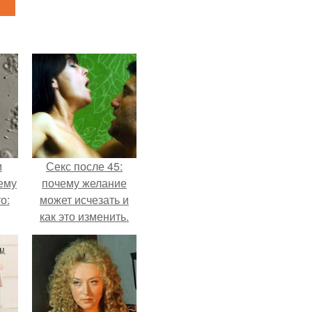
м
Секс после 45:
ему
почему желание
о:
может исчезать и
как это изменить.
ов
а
ый