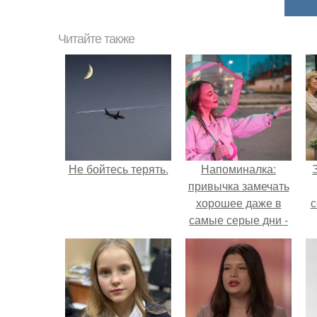
Читайте также
Не бойтесь терять.
Напоминалка:
привычка замечать
хорошее даже в
с
самые серые дни -
это не очередная
сказка из книг по
ж
саморазвитию.