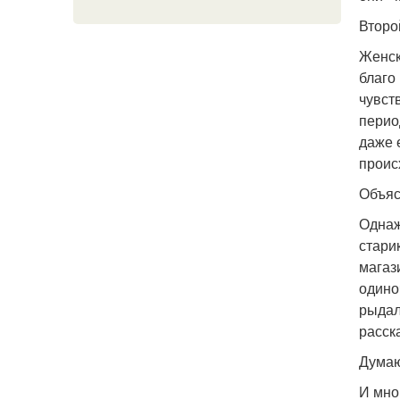
Второ
Женск
благо
чувст
перио
даже 
проис
Объяс
Однаж
стари
магаз
одино
рыдал
расск
Думаю
И мно