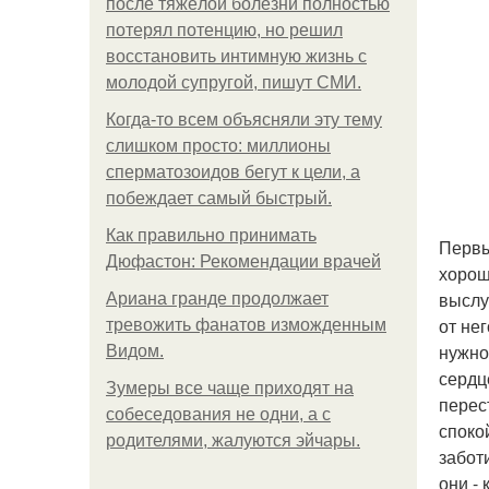
после тяжёлой болезни полностью
потерял потенцию, но решил
восстановить интимную жизнь с
молодой супругой, пишут СМИ.
Когда-то всем объясняли эту тему
слишком просто: миллионы
сперматозоидов бегут к цели, а
побеждает самый быстрый.
Как правильно принимать
Первы
Дюфастон: Рекомендации врачей
хорош
выслу
Ариана гранде продолжает
от не
тревожить фанатов изможденным
нужно
Видом.
сердц
Зумеры все чаще приходят на
перес
собеседования не одни, а с
споко
родителями, жалуются эйчары.
забот
они -