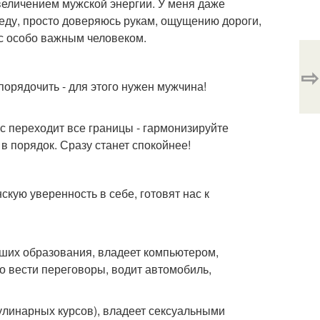
величением мужской энергии. У меня даже
а еду, просто доверяюсь рукам, ощущению дороги,
 с особо важным человеком.
⇨
порядочить - для этого нужен мужчина!
с переходит все границы - гармонизируйте
 порядок. Сразу станет спокойнее!
кую уверенность в себе, готовят нас к
сших образования, владеет компьютером,
ко вести переговоры, водит автомобиль,
улинарных курсов), владеет сексуальными