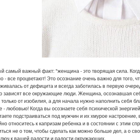
й самый важный факт: "женщина - это творящая сила. Когд
о - все процветают! Это осознание очень важно для того, 
живалась от дефицита и всегда заботилась в первую очеред
го зависят все окружающие люди. Женщина, осознавшая себя
 только от изобилия, а для начала нужно наполнить себя бл
е - любовью! Когда вы осознаете себя психической энергией,
таете подстраиваться под мужчин и их хмурое настроение, 
йно относитесь к капризам ребенка и в состоянии с этим спра
иться не о том, чтобы сделать как можно больше дел, а о с
 ключ к вашей радости и радости окружающих.