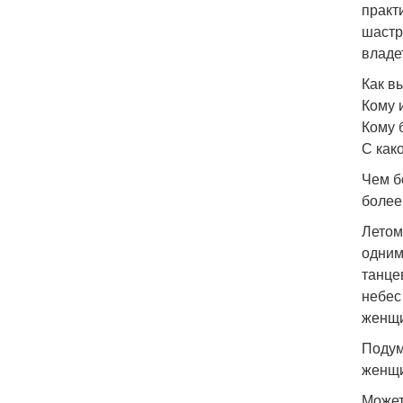
практ
шастр
владе
Как в
Кому 
Кому 
С как
Чем б
более
Летом
одним
танце
небес
женщи
Подум
женщ
Может