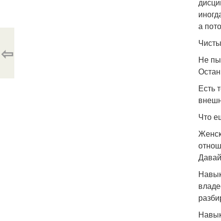
дисци
иногд
а пот
Чисты
⇦
Не пы
Остан
Есть 
внешн
Что е
Женск
отнош
Давай
Навык
владе
разби
Навык