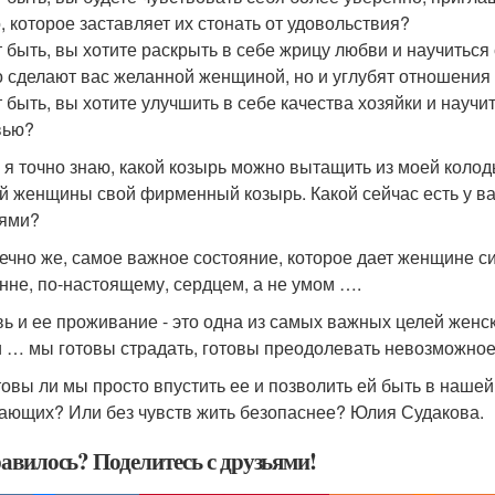
, которое заставляет их стонать от удовольствия?
 быть, вы хотите раскрыть в себе жрицу любви и научиться
о сделают вас желанной женщиной, но и углубят отношения
 быть, вы хотите улучшить в себе качества хозяйки и научит
вью?
 я точно знаю, какой козырь можно вытащить из моей колоды
й женщины свой фирменный козырь. Какой сейчас есть у ва
ями?
нечно же, самое важное состояние, которое дает женщине си
нне, по-настоящему, сердцем, а не умом ….
ь и ее проживание - это одна из самых важных целей женс
 … мы готовы страдать, готовы преодолевать невозможное, 
товы ли мы просто впустить ее и позволить ей быть в наше
ающих? Или без чувств жить безопаснее? Юлия Судакова.
авилось? Поделитесь с друзьями!