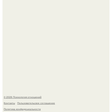
"Я Годами Пряталась на Пляже": похудевшая невестка
Валерии показала фигуру в откровенном купальнике.
Напоминалка: привычка замечать хорошее даже в
самые серые дни - это не очередная сказка из книг по
саморазвитию.
© 2026 Психология отношений
Контакты
Пользовательское соглашение
Политика конфидециальности