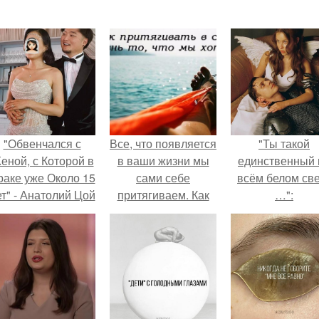
"Обвенчался с
Все, что появляется
"Ты такой
еной, с Которой в
в ваши жизни мы
единственный 
раке уже Около 15
сами себе
всём белом св
ет" - Анатолий Цой
притягиваем. Как
…":
удивил
притягивать в свою
поклонников
жизнь то, что мы
тайной свадьбой".
хотим