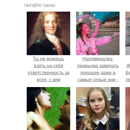
Читайте также
Ты не можешь
Напоминалка:
взять на себя
привычка замечать
Ж
ответственность за
хорошее даже в
Б
всех, с кем
самые серые дни -
л
сталкивает тебя
это не очередная
судьба.
сказка из книг по
саморазвитию.
"