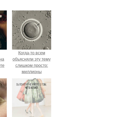
Когда-то всем
на
объясняли эту тему
ете
слишком просто:
миллионы
сперматозоидов
бегут к цели, а
побеждает самый
быстрый.