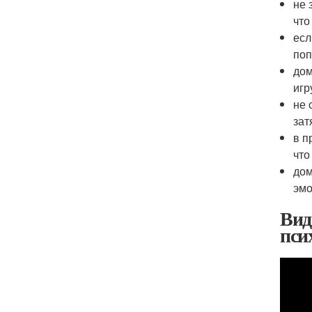
не 
что
есл
поп
дом
игр
не 
зат
в п
что
дом
эмо
Виде
пси