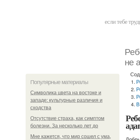
если тебе труд
Реб
не 
Сод
Р
Популярные материалы
Р
Символика цвета на востоке и
Р
западе: культурные различия и
В
сходства
Реб
Отсутствие страха, как симптом
ада
болезни. За несколько лет до
Мне кажется, что мир сошел с ума,
Добры