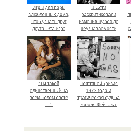
Игры для пары
В Сети
влюбленных дома,
раскритиковали
п
чтоб узнать друг
изменившуюся до
друга. Эта игра
неузнаваемости
с
поможет узнать
Марину зудину.
истинный характер
любого человека
"Ты такой
Нефтяной кризис
единственный на
1973 года и
всём белом свете
трагическая судьба
…":
короля Фейсала.