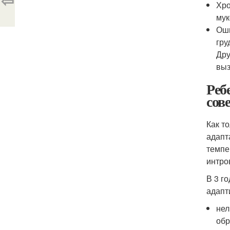
⇦
Хро
мук
Оши
гру
Дру
выз
Реб
сов
Как т
адапт
темпе
интро
В 3 г
адапт
нел
обр