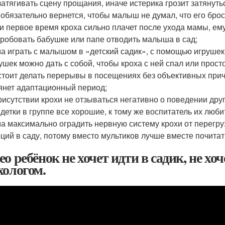
затягивать сцену прощания, иначе истерика грозит затянут
 обязательно вернется, чтобы малыш не думал, что его бро
и первое время кроха сильно плачет после ухода мамы, ему
робовать бабушке или папе отводить малыша в сад;
а играть с малышом в «детский садик», с помощью игруше
ушек можно дать с собой, чтобы кроха с ней спал или прос
стоит делать перерывы в посещениях без объективных прич
янет адаптационный период;
рисутствии крохи не отзываться негативно о поведении друг
 детки в группе все хорошие, к тому же воспитатель их люби
а максимально оградить нервную систему крохи от перегру
ций в саду, потому вместо мультиков лучше вместе почитат
о ребёнок не хочет идти в садик, не хоч
хологом.