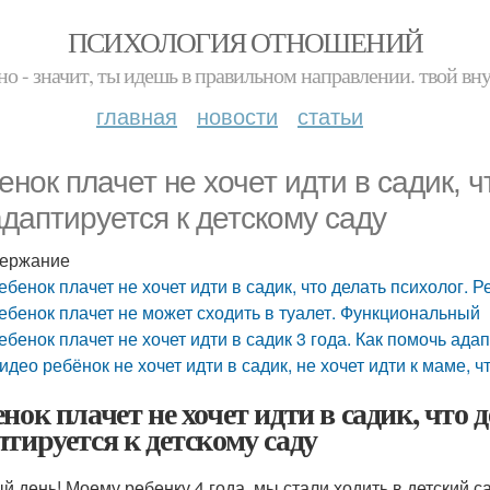
ПСИХОЛОГИЯ ОТНОШЕНИЙ
но - значит, ты идешь в правильном направлении. твой вн
главная
новости
статьи
енок плачет не хочет идти в садик, ч
адаптируется к детскому саду
ержание
ебенок плачет не хочет идти в садик, что делать психолог. 
ебенок плачет не может сходить в туалет. Функциональный
ебенок плачет не хочет идти в садик 3 года. Как помочь ада
идео ребёнок не хочет идти в садик, не хочет идти к маме, ч
енок плачет не хочет идти в садик, что 
птируется к детскому саду
й день! Моему ребенку 4 года, мы стали ходить в детский са