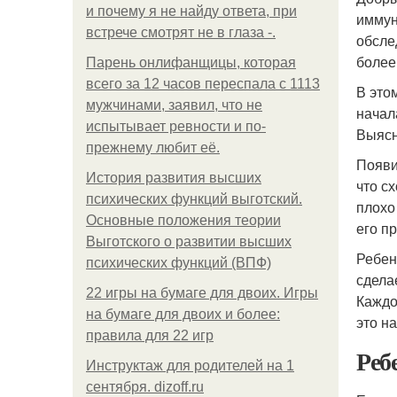
и почему я не найду ответа, при
иммун
встрече смотрят не в глаза -.
обсле
более
Парень онлифанщицы, которая
всего за 12 часов переспала с 1113
В это
мужчинами, заявил, что не
начал
испытывает ревности и по-
Выясн
прежнему любит её.
Появи
История развития высших
что с
психических функций выготский.
плохо
Основные положения теории
его п
Выготского о развитии высших
Ребено
психических функций (ВПФ)
сдела
22 игры на бумаге для двоих. Игры
Каждо
на бумаге для двоих и более:
это н
правила для 22 игр
Реб
Инструктаж для родителей на 1
сентября. dizoff.ru