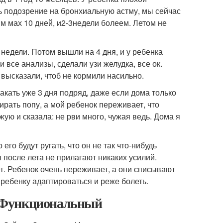
ь подозрение на бронхиальную астму, мы сейчас
м мах 10 дней, и
2-3
недели болеем. Летом не
 недели. Потом вышли на 4 дня, и у ребенка
 все анализы, сделали узи желудка, все ок.
высказали, чтоб не кормили насильно.
акать уже 3 дня подряд, даже если дома только
ирать попу, а мой ребенок переживает, что
жую и сказала: не рви много, чужая ведь. Дома я
 его будут ругать, что он не так что-нибудь
 после лета не прилагают никаких усилий.
ет. Ребенок очень переживает, а они списывают
 ребенку адаптироваться и реже болеть.
т. Функциональный