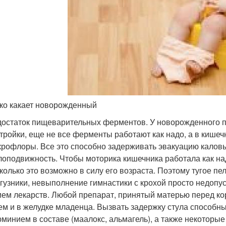
ко какает новорожденный
остаток пищеварительных ферментов. У новорожденного п
тройки, еще не все ферменты работают как надо, а в кише
рофлоры. Все это способно задерживать эвакуацию каловы
оподвижность. Чтобы моторика кишечника работала как над
колько это возможно в силу его возраста. Поэтому тугое п
гузники, невыполнение гимнастики с крохой просто недопу
ем лекарств. Любой препарат, принятый матерью перед кор
ем и в желудке младенца. Вызвать задержку стула способны 
минием в составе (маалокс, альмагель), а также некоторые