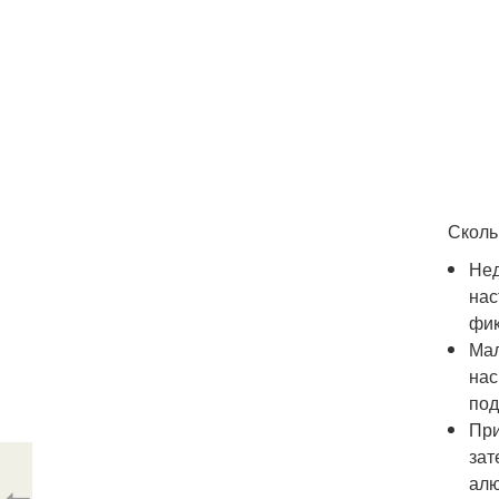
Сколь
Нед
нас
фик
Мал
нас
под
При
зат
алю