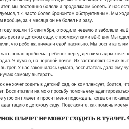
итет, мы постоянно болели и продолжаем болеть. У нас ест
дуемся, т.к. часто болел бронхитом обструктивным. Мы ходи
м вообще, за 4 месяца он не болел ни разу.
м году пошли 15 сентября, отходили неделю и заболели на 2
ась рвота в детском саду, с промежутками в
2-3 дня.
Мы сдали
или, что ребенка пичкали едой насильно. Мы воспитателям 
лась новая проблема: ребенок перед детским садом хочет к
ходил. Я думаю, на нервной почве. Их заставляют самих выт
 вытрет. У нас закончилась бумага, воспитатель дала ему чу
риучаю самому вытирать.
к не хочет ходить в детский сад, он комплексует, боится, что
ет. Воспитатели на мою просьбу помочь ему адаптироваться
е утро он плачет и просит меня подождать, когда он покака
а адаптацию к детскому саду. Подскажите, как помочь моему
енок плачет не может сходить в туале