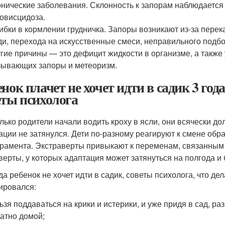
нические заболевания. Склонность к запорам наблюдается 
овисцидоза.
бки в кормлении грудничка. Запоры возникают из-за перек
ди, перехода на искусственные смеси, неправильного подбо
гие причины — это дефицит жидкости в организме, а также
ывающих запоры и метеоризм.
енок плачет не хочет идти в садик 3 год
еты психолога
олько родители начали водить кроху в ясли, они всячески 
ации не затянулся. Дети по-разному реагируют к смене обра
рамента. Экстраверты привыкают к переменам, связанным 
верты, у которых адаптация может затянуться на полгода и 
ода ребенок не хочет идти в садик, советы психолога, что 
ировался:
ьзя поддаваться на крики и истерики, и уже придя в сад, р
атно домой;