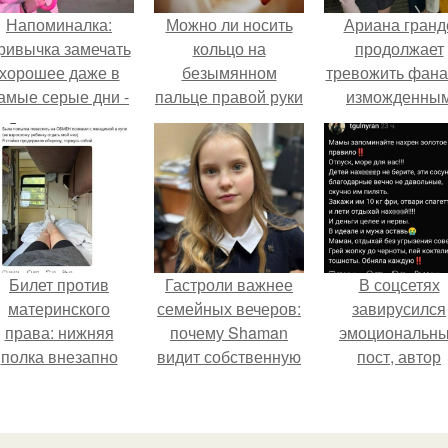
Напоминалка:
Можно ли носить
Ариана гранд
ривычка замечать
кольцо на
продолжает
хорошее даже в
безымянном
тревожить фана
амые серые дни -
пальце правой руки
изможденны
это не очередная
незамужней
Видом.
сказка из книг по
девушке
саморазвитию.
Билет против
Гастроли важнее
В соцсетях
материнского
семейных вечеров:
завирусился
права: нижняя
почему Shaman
эмоциональн
полка внезапно
видит собственную
пост, автор
нашла законного
дочь чаще на
которого призв
владельца.
экране, чем
матерей отдых
вживую.
без детей и н