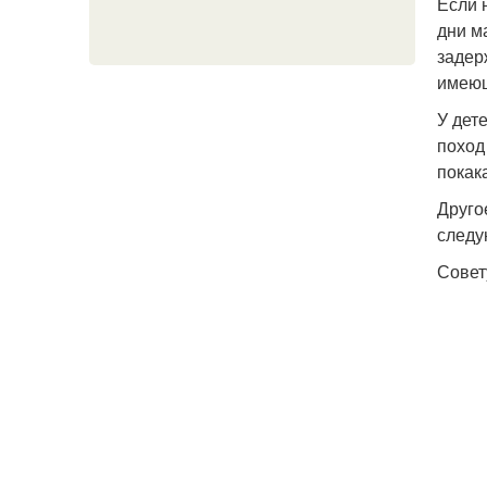
Если 
дни м
задер
имеющ
У дет
поход 
покак
Друго
следу
Совет