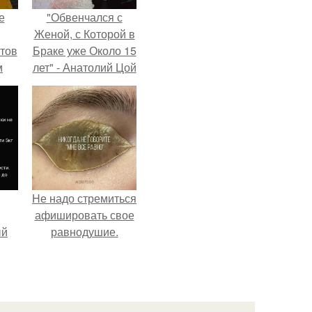
е
"Обвенчался с
Женой, с Которой в
тов
Браке уже Около 15
м
лет" - Анатолий Цой
удивил
поклонников
"тайной свадьбой".
Hе надо стремиться
афишировать свое
ый
равнодушие.
ала
ать
е