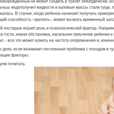
новорожденный не может сходить в туалет эпизодически, о
алыш недополучил жидкости и каловые массы стали гуще, пл
жалась. В случае, когда ребенок начинает получать прикорм
ий способность «крепить», может вызвать временный запо
ей постарше играет роль и психологический фактор. Наприм
в гости, новая обстановка, насильное приучение ребенка к г
ал, - все это может влиять на частоту опорожнения и, конеч
е дело, если возникает постоянная проблема с походом в т
ющие факторы:
уем почитать: