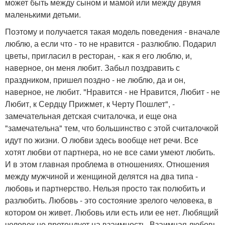
может быть между сыном и мамой или между двумя
маленькими детьми.
Поэтому и получается такая модель поведения - вначале
люблю, а если что - то не нравится - разлюблю. Подарил
цветы, пригласил в ресторан, - как я его люблю, и,
наверное, он меня любит. Забыл поздравить с
праздником, пришел поздно - не люблю, да и он,
наверное, не любит. "Нравится - не Нравится, Любит - не
Любит, к Сердцу Прижмет, к Черту Пошлет", -
замечательная детская считалочка, и еще она
"замечательна" тем, что большинство с этой считалочкой
идут по жизни. О любви здесь вообще нет речи. Все
хотят любви от партнера, но не все сами умеют любить.
И в этом главная проблема в отношениях. Отношения
между мужчиной и женщиной делятся на два типа -
любовь и партнерство. Нельзя просто так полюбить и
разлюбить. Любовь - это состояние зрелого человека, в
котором он живет. Любовь или есть или ее нет. Любящий
человек не претендует на взаимность. Взаимная любовь,