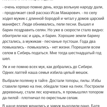
- очень хорошо помню день, когда вольную народу дали,
- продолжает свой рассказ Исак Макарович. - по селу
ходил мужик с длинной бородой и читал у домов царский
манифест. Люди обнимались, пели песни. Вышел и
барин поздравить селян. Но уже в скорости стало видно:
обхитрили нас и царь, и барин. Хорошие земли барину
достались, а мужикам - песчаные пустоши. Года два
помыкались - помыкались - нет жизни. Порешили всем
селом в Сибирь податься. Мне тогда шестнадцатый год
шел.
Уж и не помню всех мук, как добрались до Сибири.
Одних лаптей наша семья избила целый мешок.
Выбрали полянку в тайге. Достали топоры, пилы. Избы
ставили прямо на пни, обедали тоже на пнях. Построили
деревеньку, стали лес корчевать, я промышлял топором
да пилой - плотничал по окрестным селам.
В наше время женились и замуж выходили рано. Батя