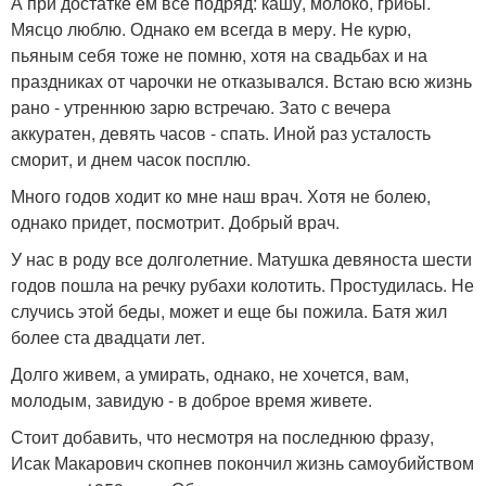
А при достатке ем все подряд: кашу, молоко, грибы.
Мясцо люблю. Однако ем всегда в меру. Не курю,
пьяным себя тоже не помню, хотя на свадьбах и на
праздниках от чарочки не отказывался. Встаю всю жизнь
рано - утреннюю зарю встречаю. Зато с вечера
аккуратен, девять часов - спать. Иной раз усталость
сморит, и днем часок посплю.
Много годов ходит ко мне наш врач. Хотя не болею,
однако придет, посмотрит. Добрый врач.
У нас в роду все долголетние. Матушка девяноста шести
годов пошла на речку рубахи колотить. Простудилась. Не
случись этой беды, может и еще бы пожила. Батя жил
более ста двадцати лет.
Долго живем, а умирать, однако, не хочется, вам,
молодым, завидую - в доброе время живете.
Стоит добавить, что несмотря на последнюю фразу,
Исак Макарович скопнев покончил жизнь самоубийством