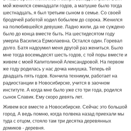
мой женился семнадцати годов, а матушке было тогда
шестнадцать, я был третьим сыном в семье. Со своей
бродячей работой ходил бобылем до сорока. Женился
на полюбившейся девушке. Ладно жили, да не суждено
было до конца вместе быть. На шестидесятом году
умерла Василиса Ермолаевна. Остался один. Горевал
долго. Батя надоумил меня другой раз жениться. Было
мне тогда восемьдесят шесть годов, с той поры вместе и
живем с моей Капитолиной Александровой. На первом
же году родилась у нас дочка нинушка. Теперь ей
двадцать пять годов. Кончила техникум, работает на
радиостанции в Новосибирске, учится в заочном
институте. А когда мне было уже сто три года, родился
сынок Славик. Ему скоро девять лет.
Живем все вместе а Новосибирске. Сейчас это большой
город. А ведь помню, когда полвека назад приехали мы
туда с отцом, стояло там три десятка деревянных
домиков - деревня.