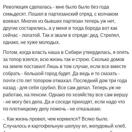
Революция сделалась - мне было было без года
семьдесят. Пошел в партизанский отряд, с колчаком
воевал. Многих из бывших партизан теперь уж нет,
другие состарились, а у меня и тогда борода вот как
сейчас - лопатой. Так и звали в отряде: дед. Стрелял,
однако, не хуже молодых.
Потом, когда власть наша в Сибири утвердилась, я опять
за топор взялся, всю жизнь так и строю. Сколько домов
на земле поставил! Лишь в том случае, если все вместе
собрать - большой город будет. Да ведь и то сказать -
почти сто лет топором отмахал. Последний дом три года
назад - для себя срубил. Все сам делал. Теперь уж не
работаю, на пенсии. Однако по хозяйству все сам вершу
- не могу без дела. Да и соседи приходят, если надо что
по плотницкому делу помочь - не отказываю.
-. Как жизнь провел, чем кормился? Всяко было.
Случалось и картофельную шелуху ел, желудовый хлеб.