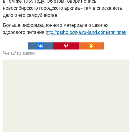
в том же 1959 году. Об этом говорит опись
новосибирского городского архива - там в списке есть
дело о его самоубийстве.
Больше информационного материала о школах
здорового питания
http://psihologiya.ru-land.com/stati/stati
Читайте также
- объясни мне, почему твой отец не хочет публиковать
свои стихи?