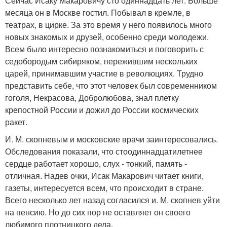
Сейчас Исаку Макаровичу сто одиннадцать лет. Больше
месяца он в Москве гостил. Побывал в кремле, в
театрах, в цирке. За это время у него появилось много
новых знакомых и друзей, особенно среди молодежи.
Всем было интересно познакомиться и поговорить с
седобородым сибиряком, пережившим нескольких
царей, принимавшим участие в революциях. Трудно
представить себе, что этот человек был современником
гоголя, Некрасова, Добролюбова, знал плетку
крепостной России и дожил до России космических
ракет.
И. М. скопневым и московские врачи заинтересовались.
Обследования показали, что стоодиннадцатилетнее
сердце работает хорошо, слух - тонкий, память -
отличная. Надев очки, Исак Макарович читает книги,
газеты, интересуется всем, что происходит в стране.
Всего несколько лет назад согласился и. М. скопнев уйти
на пенсию. Но до сих пор не оставляет он своего
любимого плотницкого дела.