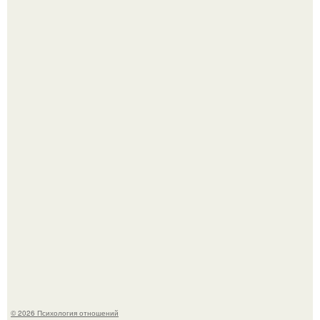
Лучший! Адриано Челентано - "Поздний" ребенок, чье
рождение мать считала почти невозможным.
Koда моя мать злилась или была недовольна, она
начинала вести себя так, будто меня просто нет.
© 2026 Психология отношений